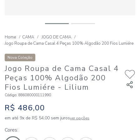
CAMA
JOGO DE CAMA
Jogo Roupa de Cama Casal 4 Peças 100% Algodão 200 Fios Lumiére
Nova Coleção
Jogo Roupa de Cama Casal 4
Peças 100% Algodão 200
Fios Lumiére
- Lilium
Código
:
886080000111990
R$
486
,
00
em até
9
x de
R$
54
,
00
sem juros
ver opções
Cores