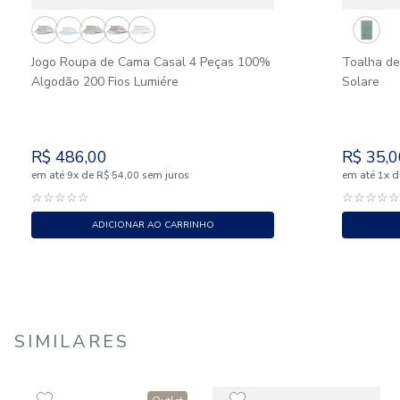
Jogo Roupa de Cama Casal 4 Peças 100%
Toalha de
Algodão 200 Fios Lumiére
Solare
R$
486
,
00
R$
35
,
0
em até
x
de
sem juros
em até
x
d
9
R$
54
,
00
1
☆
☆
☆
☆
☆
☆
☆
☆
☆
ADICIONAR AO CARRINHO
SIMILARES