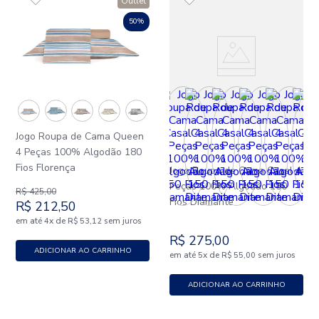
Outlet
50%
Jogo Roupa de Cama Queen
4 Peças 100% Algodão 180
Fios Florença
Jogo Roupa de Cama Casal 4
Peças 100% Algodão 150
R$
425
,
00
Fios Diamante
R$
212
,
50
em até
x
de
sem juros
4
R$
53
,
12
R$
275
,
00
ADICIONAR AO CARRINHO
em até
x
de
sem juros
5
R$
55
,
00
ADICIONAR AO CARRINHO