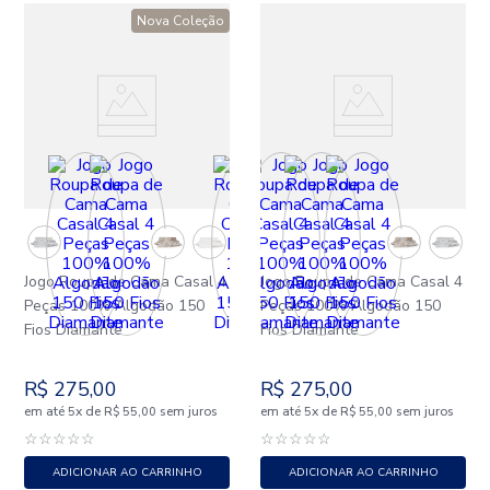
Nova Coleção
Jogo Roupa de Cama Casal 4
Jogo Roupa de Cama Casal 4
Peças 100% Algodão 150
Peças 100% Algodão 150
Fios Diamante
Fios Diamante
R$
275
,
00
R$
275
,
00
em até
x
de
sem juros
em até
x
de
sem juros
5
R$
55
,
00
5
R$
55
,
00
☆
☆
☆
☆
☆
☆
☆
☆
☆
☆
ADICIONAR AO CARRINHO
ADICIONAR AO CARRINHO