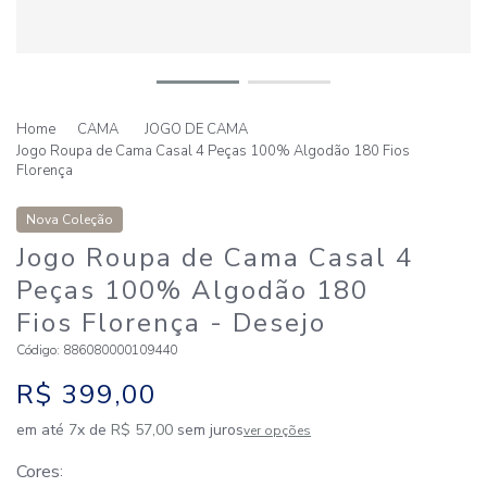
CAMA
JOGO DE CAMA
Jogo Roupa de Cama Casal 4 Peças 100% Algodão 180 Fios
Florença
Nova Coleção
Jogo Roupa de Cama Casal 4
Peças 100% Algodão 180
Fios Florença
- Desejo
Código
:
886080000109440
R$
399
,
00
em até
7
x de
R$
57
,
00
sem juros
ver opções
Cores