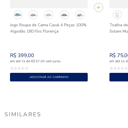
Jogo Roupa de Cama Casal 4 Peças 100%
Toalha d
Algodão 180 Fios Florença
Solare M
R$
399
,
00
R$
75
,
0
em até
x
de
sem juros
em até
x
d
7
R$
57
,
00
1
☆
☆
☆
☆
☆
☆
☆
☆
☆
ADICIONAR AO CARRINHO
SIMILARES