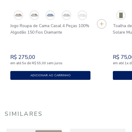
Jogo Roupa de Cama Casal 4 Peças 100%
Toalha d
Algodão 150 Fios Diamante
Solare M
R$
275
,
00
R$
75
,
0
em até
x
de
sem juros
em até
x
d
5
R$
55
,
00
1
ADICIONAR AO CARRINHO
SIMILARES