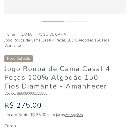
CAMA
JOGO DE CAMA
Jogo Roupa de Cama Casal 4 Peças 100% Algodão 150 Fios
Diamante
Nova Coleção
Jogo Roupa de Cama Casal 4
Peças 100% Algodão 150
Fios Diamante
- Amanhecer
Código
:
886080000111850
R$
275
,
00
em até
5
x de
R$
55
,
00
sem juros
ver opções
Cores