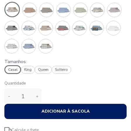
Tamanhos:
Casal
King
Queen
Solteiro
Quantidade
－
＋
ADICIONAR À SACOLA
Calcule o frete