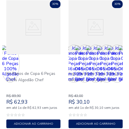
30%
30%
Kit Panos de Copa 6 Peças
Jogo Panos de Copa 3 Peças
100% Algodão Chef
046x065 cm 300 g/m² Fiori
R$
89
,
90
R$
43
,
00
R$
62
,
93
R$
30
,
10
em até
x
de
sem juros
em até
x
de
sem juros
1
R$
62
,
93
1
R$
30
,
10
☆
☆
☆
☆
☆
☆
☆
☆
☆
☆
ADICIONAR AO CARRINHO
ADICIONAR AO CARRINHO