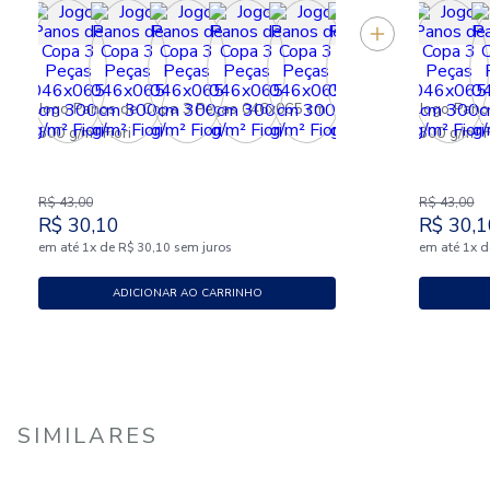
Jogo Panos de Copa 3 Peças 046x065 cm
Jogo Pano
300 g/m² Fiori
300 g/m² F
R$
43
,
00
R$
43
,
00
R$
30
,
10
R$
30
,
1
em até
x
de
sem juros
em até
x
d
1
R$
30
,
10
1
ADICIONAR AO CARRINHO
SIMILARES