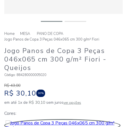
MESA
PANO DE COPA
Jogo Panos de Copa 3 Peças 046x065 cm 300 g/m² Fiori
Jogo Panos de Copa 3 Peças
046x065 cm 300 g/m² Fiori
-
Queijos
Código
:
884280000005020
R$
43
,
00
R$
30
,
10
30%
em até
1
x de
R$
30
,
10
sem juros
ver opções
Cores