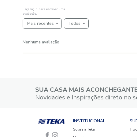
Avaliações
☆
☆
☆
☆
☆
Classificação média: 0
(0 avaliações)
5 estrelas
4 estrelas
3 estrelas
2 estrelas
1 estrela
Faça login para escrever uma
avaliação.
Mais recentes
Todos