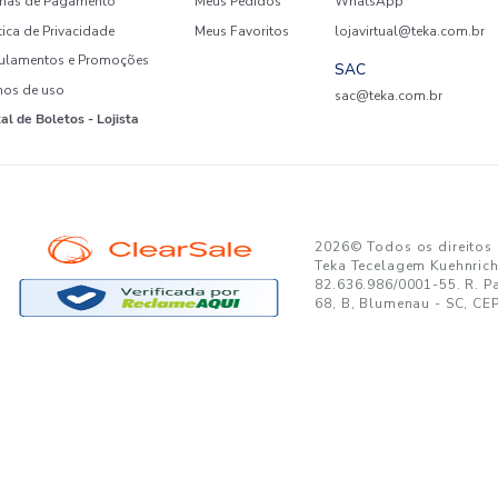
GANTE:
to no seu e-mail!
Ao se cadastrar, você concor
SUPORTE
MINHA CONTA
A
Trocas e Devoluções
Minha Conta
08
Formas de Pagamento
Meus Pedidos
W
Política de Privacidade
Meus Favoritos
lo