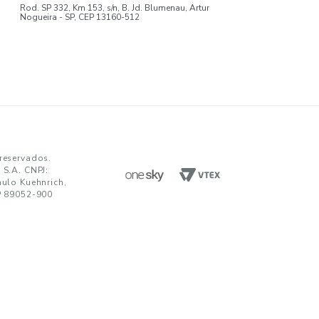
ENVIAR
da em receber comunicações nos termos da nossa
política de privacidade
TENDIMENTO
UNIDADES FABRIS
R. Paulo Kuehnrich, 68, B. Itoupava Nor
00 644 0700
Blumenau - SC, CEP 89052-900
hatsApp
Rod. SP 332, Km 153, s/n, B. Jd. Blumen
Nogueira - SP, CEP 13160-512
javirtual@teka.com.br