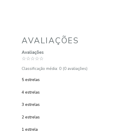
Toalha de Rosto 100% Algodão 500
g/m² Solare
R$
35
,
00
1
R$
35
,
00
em até
x
de
sem juros
ADICIONAR AO CARRINHO
☆
☆
☆
☆
☆
AVALIAÇÕES