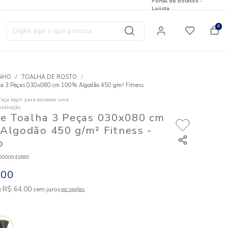
Digite aqui o que procura
T
BANHO
TOALHA DE ROSTO
Jogo de Toalha 3 Peças 030x080 cm 100% Algodão 450 g/m² 
Faça login para escrever uma
☆
☆
☆
☆
☆
avaliação.
Jogo de Toalha 3 Peças 030
100% Algodão 450 g/m² Fit
Branco
Código
:
823180000041880
R$
64
,
00
1
R$
64
,
00
em até
x de
sem juros
ver opções