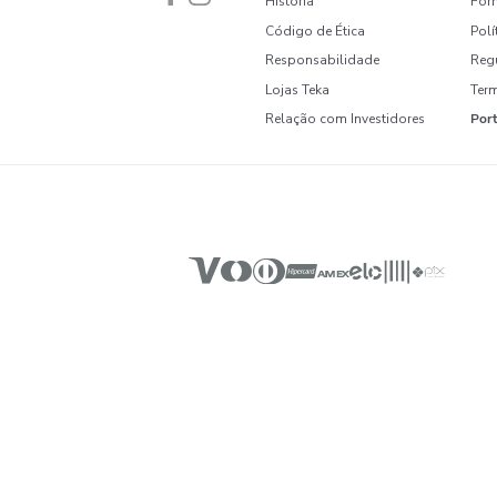
Nenhuma avaliação
SUA CASA MAIS ACONCHE
Novidades e Inspirações dire
INSTITUCIONAL
Sobre a Teka
História
Código de Ética