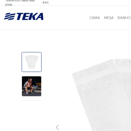
Televendas
0800 644
SAC
0700
CAMA
MES