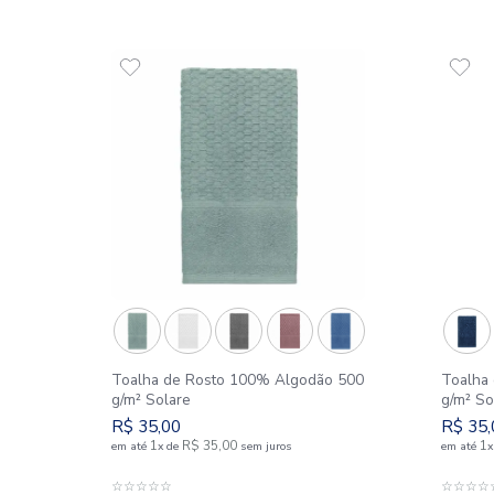
SIMILARES
o 520