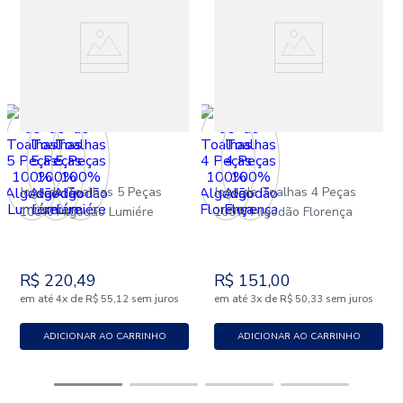
Jogo de Toalhas 5 Peças
Jogo de Toalhas 4 Peças
100% Algodão Lumiére
100% Algodão Florença
R$
220
,
49
R$
151
,
00
em até
x
de
sem juros
em até
x
de
sem juros
4
R$
55
,
12
3
R$
50
,
33
ADICIONAR AO CARRINHO
ADICIONAR AO CARRINHO