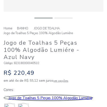
BANHO
JOGO DE TOALHA
Jogo de Toalhas 5 Peças 100% Algodão Lumiére
Jogo de Toalhas 5 Peças
100% Algodão Lumiére
-
Azul Navy
Código
:
823180000040510
R$
220
,
49
em até
4
x de
R$
55
,
12
sem juros
ver opções
Cores