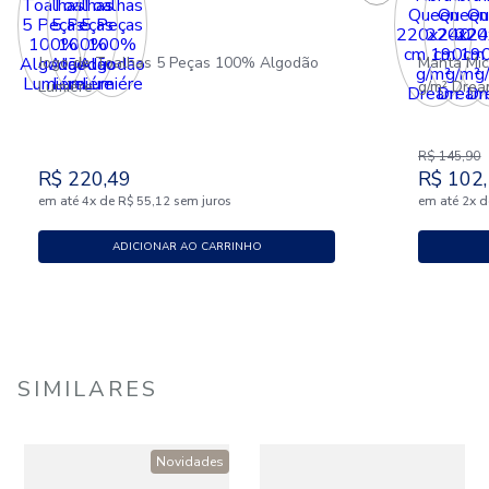
Jogo de Toalhas 5 Peças 100% Algodão
Manta Mic
Lumiére
g/m² Dre
R$
145
,
90
R$
220
,
49
R$
102
,
em até
x
de
sem juros
em até
x
d
4
R$
55
,
12
2
ADICIONAR AO CARRINHO
SIMILARES
Novidades