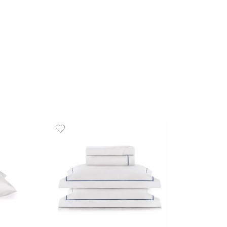
R$
1
.
26
10
x
de
R$
e Toalhas 5 Peças 100%
COMPR
 Linha Profiline Safira
9
,
00
R$
51
,
00
de
sem juros
ADICIONAR AO CARRINHO
☆