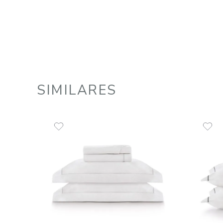
Jogo Roupa de Cama King 4 Peças
100% Algodão 260 Fios Friso
Preto Safira
R$
733
,
00
10
R$
73
,
30
em até
x
de
sem juros
ADICIONAR AO CARRINHO
☆
☆
☆
☆
☆