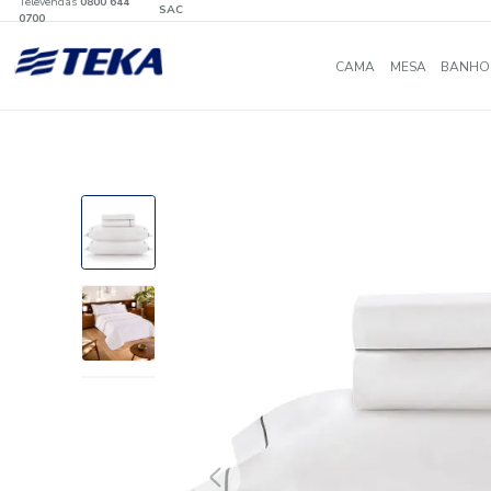
Televendas
0800 644
SAC
0700
CAMA
MES