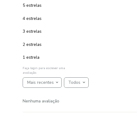
R$
899
,
00
10
R$
89
,
90
em até
x
de
sem juros
ADICIONAR AO CARRINHO
☆
☆
☆
☆
☆
AVALIAÇÕES
Avaliações
☆
☆
☆
☆
☆
Classificação média: 0
(0 avaliações)
5 estrelas