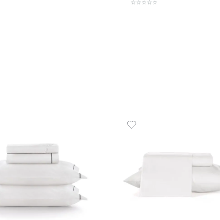
Toalha de Banho 100% Algodão
500 g/m² Solare
Jogo d
Algodão
R$
69
,
00
1
R$
69
,
00
em até
x
de
sem juros
R$
45
9
em até
x
ADICIONAR AO CARRINHO
☆
☆
☆
☆
☆
☆
☆
☆
☆