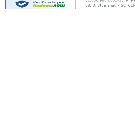
GANTE:
to no seu e-mail!
Ao se cadastrar, você concor
SUPORTE
MINHA CONTA
A
Trocas e Devoluções
Minha Conta
08
Formas de Pagamento
Meus Pedidos
W
Política de Privacidade
Meus Favoritos
lo
Regulamentos e Promoções
S
Termos de uso
sa
s
Portal de Boletos - Lojista