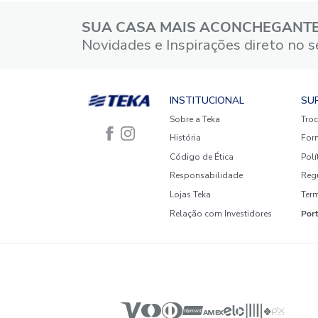
4 estrelas
3 estrelas
2 estrelas
1 estrela
Faça login para escrever uma
avaliação.
Mais recentes
Todos
Nenhuma avaliação