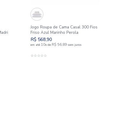
a de Cama Solteiro 3
Jogo Roupa de Cama Ca
Fios Linha Profiline Madri
Friso Azul Marinho Per