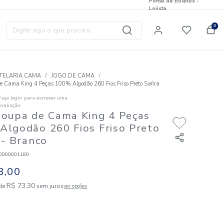
Digite aqui o que procura
T
HOTELARIA CAMA
JOGO DE CAMA
Jogo Roupa de Cama King 4 Peças 100% Algodão 260 Fios Fris
Faça login para escrever uma
☆
☆
☆
☆
☆
avaliação.
Jogo Roupa de Cama King 4 
100% Algodão 260 Fios Fris
Safira
- Branco
Código
:
826580000001180
R$
733
,
00
10
R$
73
,
30
em até
x de
sem juros
ver opções