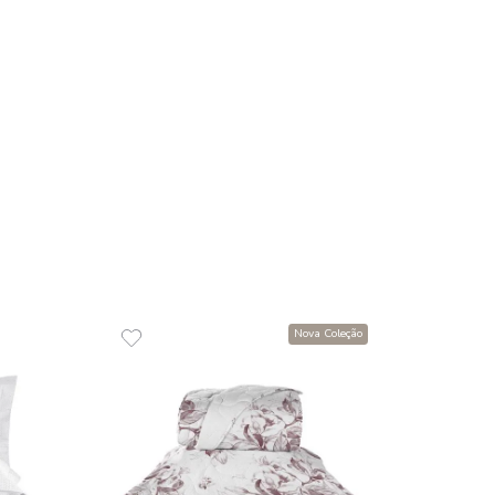
R$
79
10
x
de
R
 de Rosto 100% Algodão 500
COMPR
lare
00
R$
35
,
00
de
sem juros
ADICIONAR AO CARRINHO
☆