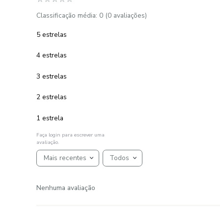
Kit Colcha e Porta Travesseiro Piquet
King 235 g/m² Gênova
R$
343
,
00
6
R$
57
,
16
em até
x
de
sem juros
ADICIONAR AO CARRINHO
☆
☆
☆
☆
☆
AVALIAÇÕES
Avaliações
☆
☆
☆
☆
☆
Classificação média: 0
(0 avaliações)