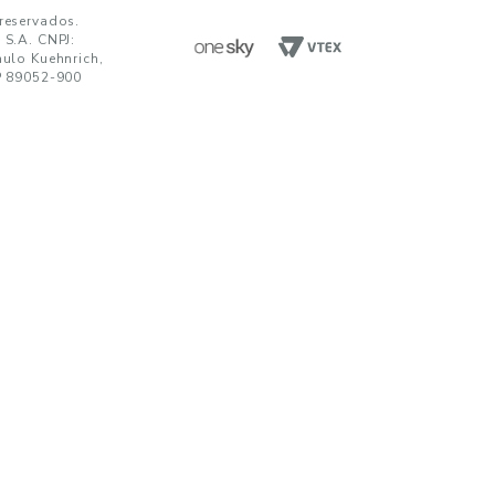
ENVIAR
da em receber comunicações nos termos da nossa
política de privacidade
TENDIMENTO
UNIDADES FABRIS
R. Paulo Kuehnrich, 68, B. Itoupava Nor
00 644 0700
Blumenau - SC, CEP 89052-900
hatsApp
Rod. SP 332, Km 153, s/n, B. Jd. Blumen
Nogueira - SP, CEP 13160-512
javirtual@teka.com.br
AC
c@teka.com.br