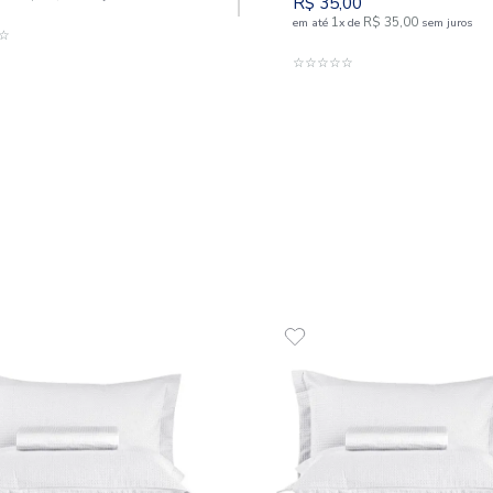
Toalha de Banho 100% Algodão
500 g/m² Solare
Toalha
g/m² So
R$
69
,
00
1
R$
69
,
00
em até
x
de
sem juros
R$
35
,
1
em até
x
ADICIONAR AO CARRINHO
☆
☆
☆
☆
☆
☆
☆
☆
☆