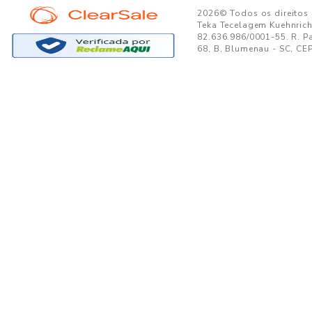
GANTE:
to no seu e-mail!
Ao se cadastrar, você concor
SUPORTE
MINHA CONTA
A
Trocas e Devoluções
Minha Conta
08
Formas de Pagamento
Meus Pedidos
W
Política de Privacidade
Meus Favoritos
lo
Regulamentos e Promoções
S
Termos de uso
sa
s
Portal de Boletos - Lojista