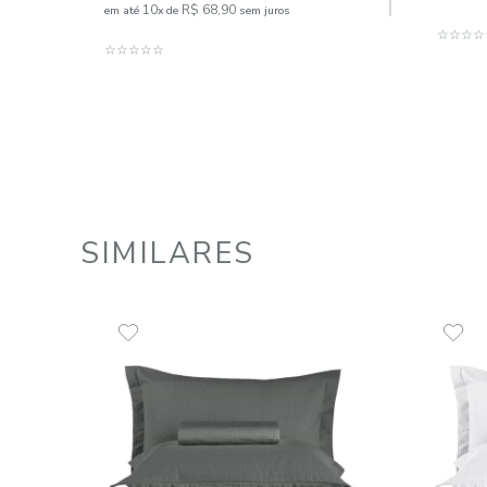
Jogo Cobre Leito com Porta
Travesseiro Queen 3 Peças 100%
Algodão 200 Fios Lumiére
R$
689
,
00
10
R$
68
,
90
em até
x
de
sem juros
ADICIONAR AO CARRINHO
☆
☆
☆
☆
☆