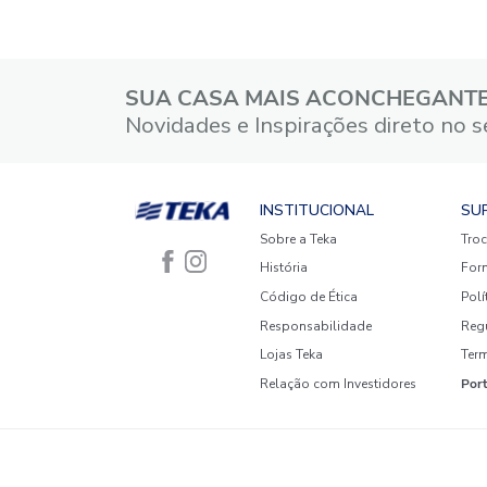
5 estrelas
4 estrelas
3 estrelas
2 estrelas
1 estrela
Faça login para escrever uma
avaliação.
Mais recentes
Todos
Nenhuma avaliação