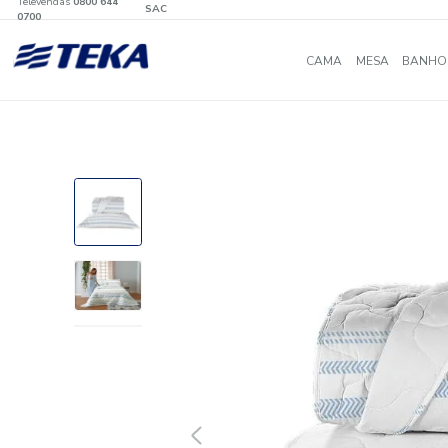
Televendas
0800 644
SAC
0700
CAMA
MES