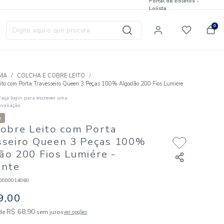
Digite aqui o que procura
T
CAMA
COLCHA E COBRE LEITO
Jogo Cobre Leito com Porta Travesseiro Queen 3 Peças 100% A
Faça login para escrever uma
☆
☆
☆
☆
☆
avaliação.
Nova Coleção
Jogo Cobre Leito com Porta
Travesseiro Queen 3 Peças 
Algodão 200 Fios Lumiére
-
Horizonte
Código
:
889630000014060