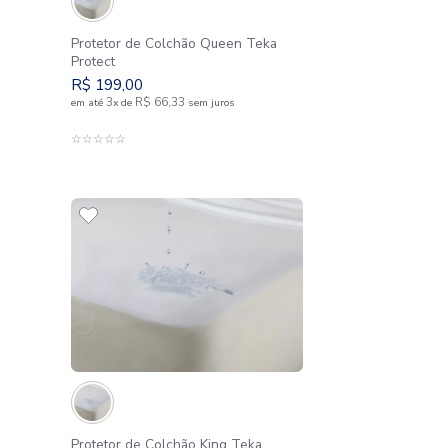
ão Casal Teka
Protetor de Colchão Queen
Protect
R$
199
,
00
3
R$
66
,
33
sem juros
em até
x
de
sem juros
AO CARRINHO
ADICIONAR AO CARRIN
☆
☆
☆
☆
☆