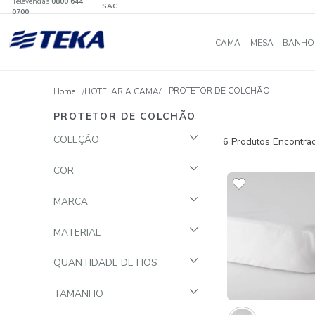
Televendas
0800 644
SAC
0700
CAMA
MES
PROTETOR DE COLCHÃ
HOTELARIA CAMA
PROTETOR DE COLCHÃO
COLEÇÃO
6
Produto
Teka Protect
COR
Tekinha Baby
BRANCO
MARCA
TEKA
MATERIAL
Algodão E Poliéster
QUANTIDADE DE FIOS