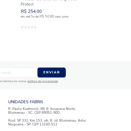
ão Viúvo Teka
Protetor de Colchão King T
Protect
R$
254
,
00
5
R$
50
,
80
sem juros
em até
x
de
sem juros
AO CARRINHO
ADICIONAR AO CARRIN
☆
☆
☆
☆
☆
6