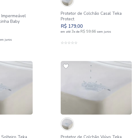
Protetor de Colch
 de Colchão Impermeável
Protect
x15 cm Tekinha Baby
R$
179
,
00
3
R$
59
,
66
em até
x
de
5
R$
47
,
45
e
sem juros
ADICIONAR 
☆
☆
☆
☆
☆
DICIONAR AO CARRINHO