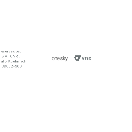
ENVIAR
da em receber comunicações nos termos da nossa
política de privacidade
TENDIMENTO
UNIDADES FABRIS
R. Paulo Kuehnrich, 68, B. Itoupava Nor
00 644 0700
Blumenau - SC, CEP 89052-900
hatsApp
Rod. SP 332, Km 153, s/n, B. Jd. Blumen
Nogueira - SP, CEP 13160-512
javirtual@teka.com.br
AC
c@teka.com.br
© Todos os direitos reservados.