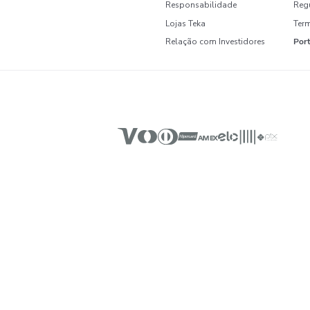
Novidades e Inspirações dire
INSTITUCIONAL
Sobre a Teka
História
Código de Ética
Responsabilidade
Lojas Teka
Relação com Investidore