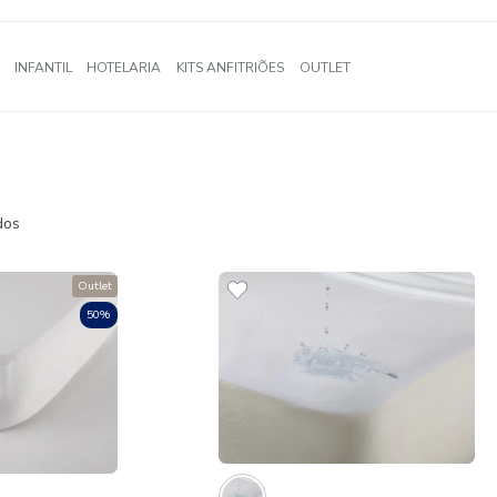
A
BANHO
INFANTIL
HOTELARIA
KITS ANFITRIÕES
OUTLE
O
s Encontrados
Outlet
50%