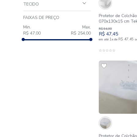
Poliéster
200 Fios
TAMANHO
VIUVO
TECIDO
Direito 100% Poliéster, Avesso
Protetor
QUEEN
FAIXAS DE PREÇO
100% Poliuretano
070x130
R$
94
,
90
KING
R$ 47,00
R$ 254,00
R$
47
,
4
1
em até
x
d
INFANTIL
A
☆
☆
☆
☆
☆
CASAL
SOLTEIRO