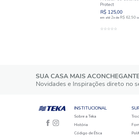
Protetor
Protect
R$
125
,
2
em até
x
d
A
☆
☆
☆
☆
☆
SUA CASA MAIS ACONCHE