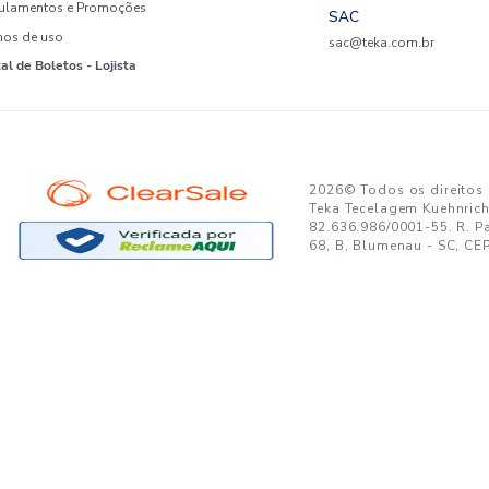
to no seu e-mail!
Ao se cadastrar, você concor
SUPORTE
MINHA CONTA
A
Trocas e Devoluções
Minha Conta
08
Formas de Pagamento
Meus Pedidos
W
Política de Privacidade
Meus Favoritos
lo
Regulamentos e Promoções
S
Termos de uso
sa
s
Portal de Boletos - Lojista
2026