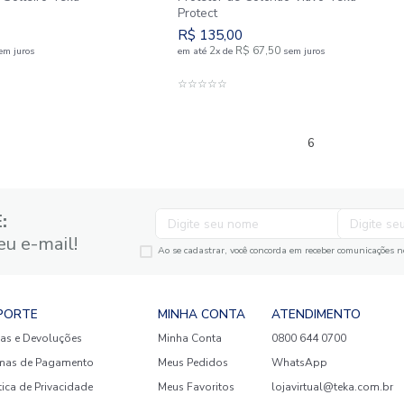
 de Colchão Solteiro Teka
Protetor de Colch
Protect
00
R$
135
,
00
R$
62
,
50
2
R$
67
,
50
e
sem juros
em até
x
de
DICIONAR AO CARRINHO
ADICIONAR 
☆
☆
☆
☆
☆
GANTE: