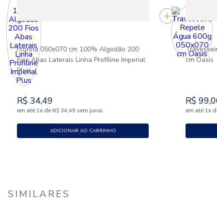
Fronha 050x070 cm 100% Algodão 200
Travessei
Fios Abas Laterais Linha Profiline Imperial
cm Oasis
Plus
R$
34
,
49
R$
99
,
0
em até
x
de
sem juros
em até
x
d
1
R$
34
,
49
1
ADICIONAR AO CARRINHO
SIMILARES