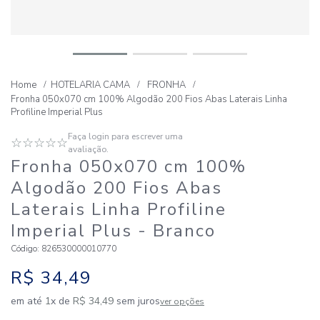
HOTELARIA CAMA
FRONHA
Fronha 050x070 cm 100% Algodão 200 Fios Abas Laterais Linha
Profiline Imperial Plus
Faça login para escrever uma
☆
☆
☆
☆
☆
avaliação.
Fronha 050x070 cm 100%
Algodão 200 Fios Abas
Laterais Linha Profiline
Imperial Plus
- Branco
Código
:
826530000010770
R$
34
,
49
em até
1
x de
R$
34
,
49
sem juros
ver opções