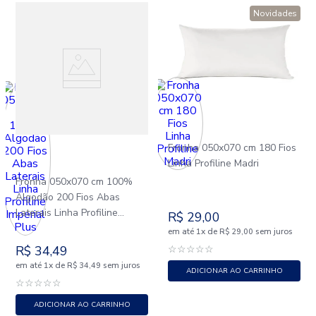
Novidades
Fronha 050x070 cm 180 Fios
Linha Profiline Madri
Fronha 050x070 cm 100%
Algodão 200 Fios Abas
Laterais Linha Profiline
R$
29
,
00
Imperial Plus
em até
x
de
sem juros
1
R$
29
,
00
R$
34
,
49
☆
☆
☆
☆
☆
em até
x
de
sem juros
1
R$
34
,
49
ADICIONAR AO CARRINHO
☆
☆
☆
☆
☆
ADICIONAR AO CARRINHO