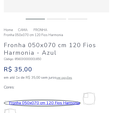
CAMA
FRONHA
Fronha 050x070 cm 120 Fios Harmonia
Fronha 050x070 cm 120 Fios
Harmonia
- Azul
Código
:
856030000001650
R$
35
,
00
em até
1
x de
R$
35
,
00
sem juros
ver opções
Cores