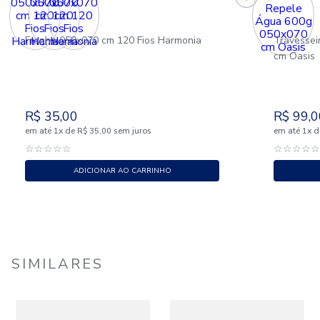
Fronha 050x070 cm 120 Fios Harmonia
Travessei
cm Oasis
R$
35
,
00
R$
99
,
0
em até
x
de
sem juros
em até
x
d
1
R$
35
,
00
1
☆
☆
☆
☆
☆
☆
☆
☆
☆
ADICIONAR AO CARRINHO
SIMILARES