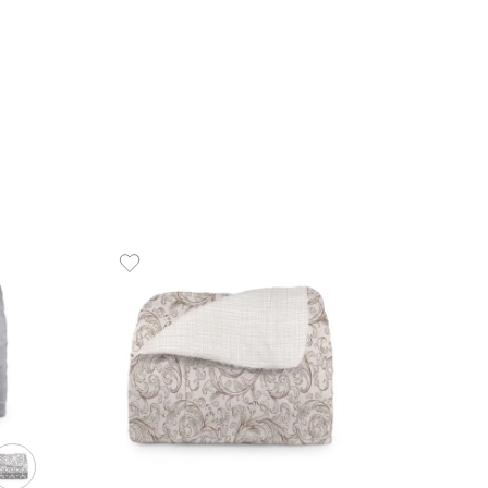
R$
56
10
x
de
R
 de Rosto 100% Algodão 520
COMPR
uomo
00
R$
35
,
00
de
sem juros
ADICIONAR AO CARRINHO
☆