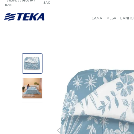
Televendas
0800 644
SAC
0700
CAMA
MES