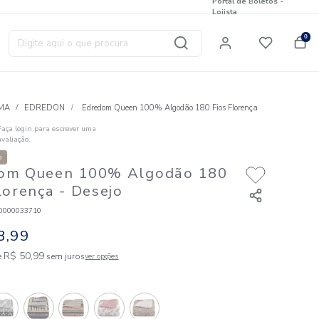
Digite aqui o que procura
T
CAMA
EDREDON
Edredom Queen 100% Algo
Faça login para escrever uma
☆
☆
☆
☆
☆
avaliação.
Nova Coleção
Edredom Queen 100% Algod
Fios Florença
- Desejo
Código
:
887120000033710
R$
458
,
99
9
R$
50
,
99
em até
x de
sem juros
ver opções