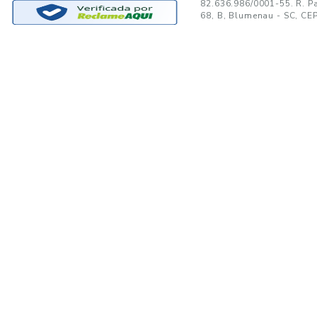
GANTE:
to no seu e-mail!
Ao se cadastrar, você concor
SUPORTE
MINHA CONTA
A
Trocas e Devoluções
Minha Conta
08
Formas de Pagamento
Meus Pedidos
W
Política de Privacidade
Meus Favoritos
lo
Regulamentos e Promoções
S
Termos de uso
sa
s
Portal de Boletos - Lojista