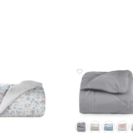
Toalha de Banho 100% Algodão
Toalha
520 g/m² Duomo
g/m² D
R$
75
,
00
R$
35
,
1
R$
75
,
00
em até
x
de
sem juros
1
em até
x
ADICIONAR AO CARRINHO
☆
☆
☆
☆
☆
☆
☆
☆
☆