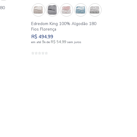
King 100% Algodão 180
ença
99
Edredom King 100% A
R$
54
,
99
e
sem juros
Fios Florença