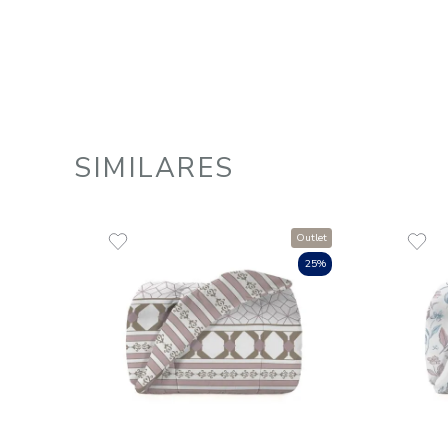
Edredom Queen 100% Algodão
180 Fios Florença
R$
458
,
99
9
R$
50
,
99
em até
x
de
sem juros
ADICIONAR AO CARRINHO
☆
☆
☆
☆
☆
SIMILARES