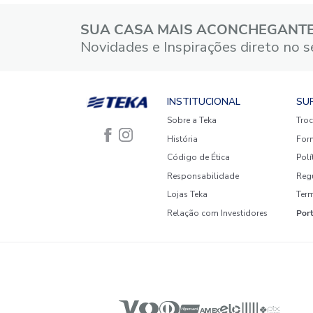
4 estrelas
3 estrelas
2 estrelas
1 estrela
Faça login para escrever uma
avaliação.
Mais recentes
Todos
Nenhuma avaliação