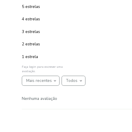
R$
320
,
00
R$
240
,
00
4
R$
60
,
00
em até
x
de
sem juros
ADICIONAR AO CARRINHO
☆
☆
☆
☆
☆
AVALIAÇÕES
Avaliações
☆
☆
☆
☆
☆
Classificação média: 0
(0 avaliações)
5 estrelas