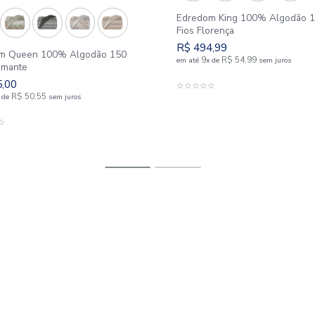
Edredom 
Fios Flor
R$
494
,
Edredom Queen 100% Algodão 150
9
em até
x
d
Fios Diamante