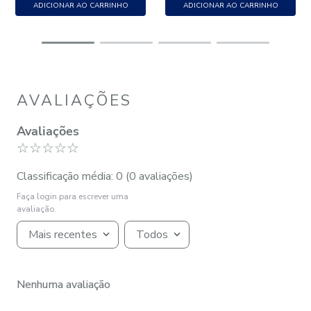
ADICIONAR AO CARRINHO
ADICIONAR AO CARRINHO
AVALIAÇÕES
Avaliações
☆
☆
☆
☆
☆
Classificação média: 0
(0 avaliações)
Faça login para escrever uma
avaliação.
Mais recentes
Todos
Nenhuma avaliação