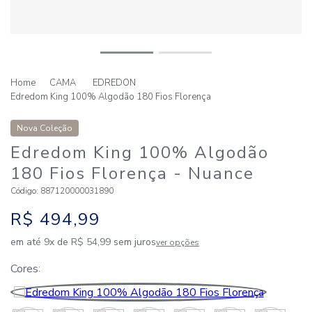
CAMA
EDREDON
Edredom King 100% Algodão 180 Fios Florença
Nova Coleção
Edredom King 100% Algodão
180 Fios Florença
- Nuance
Código
:
887120000031890
R$
494
,
99
em até
9
x de
R$
54
,
99
sem juros
ver opções
Cores