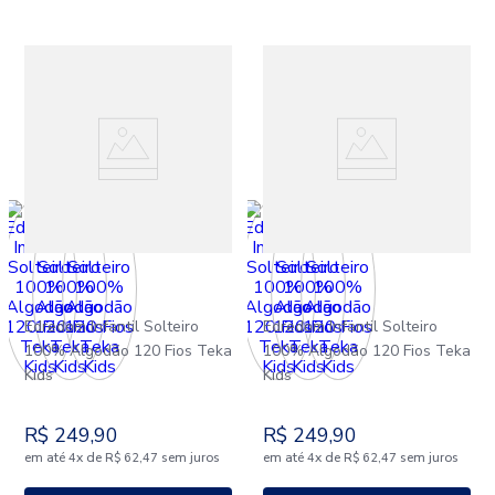
Edredom Infantil Solteiro
Edredom Infantil Solteiro
100% Algodão 120 Fios Teka
100% Algodão 120 Fios Teka
Kids
Kids
R$
249
,
90
R$
249
,
90
em até
x
de
sem juros
em até
x
de
sem juros
4
R$
62
,
47
4
R$
62
,
47