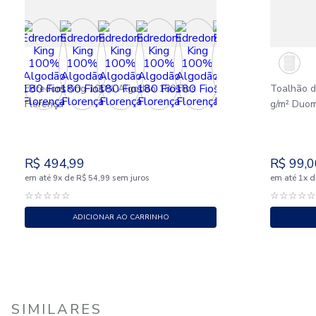
Edredom King 100% Algodão 180 Fios
Toalhão 
Florença
g/m² Duo
R$
494
,
99
R$
99
,
0
em até
x
de
sem juros
em até
x
d
9
R$
54
,
99
1
☆
☆
☆
☆
☆
☆
☆
☆
☆
ADICIONAR AO CARRINHO
SIMILARES