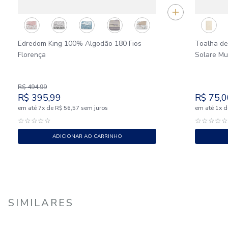
Edredom King 100% Algodão 180 Fios
Toalha d
Florença
Solare M
R$
494
,
99
R$
395
,
99
R$
75
,
0
em até
x
de
sem juros
em até
x
d
7
R$
56
,
57
1
☆
☆
☆
☆
☆
☆
☆
☆
☆
ADICIONAR AO CARRINHO
SIMILARES