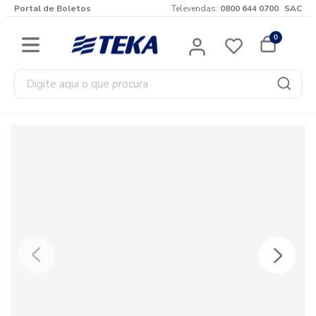
Portal de Boletos
Televendas:
0800 644 0700
SAC
0
Digite aqui o que procura