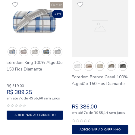
Outlet
25%
Edredom King 100% Algodão
150 Fios Diamante
Edredom Branco Casal 100%
Algodão 150 Fios Diamante
R$
519
,
00
R$
389
,
25
em até
x
de
sem juros
7
R$
55
,
60
☆
☆
☆
☆
☆
R$
386
,
00
em até
x
de
sem juros
7
R$
55
,
14
ADICIONAR AO CARRINHO
☆
☆
☆
☆
☆
ADICIONAR AO CARRINHO