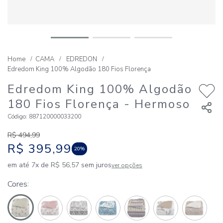
CAMA
EDREDON
Edredom King 100% Algodão 180 Fios Florença
Edredom King 100% Algodão
180 Fios Florença
- Hermoso
Código
:
887120000033200
R$
494
,
99
R$
395
,
99
20%
em até
7
x de
R$
56
,
57
sem juros
ver opções
Cores