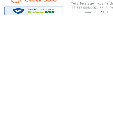
GANTE:
to no seu e-mail!
Ao se cadastrar, você concor
SUPORTE
MINHA CONTA
A
Trocas e Devoluções
Minha Conta
08
Formas de Pagamento
Meus Pedidos
W
Política de Privacidade
Meus Favoritos
lo
Regulamentos e Promoções
S
Termos de uso
sa
s
Portal de Boletos - Lojista