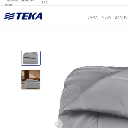
Televendas
0800 644
SAC
0700
CAMA
MES