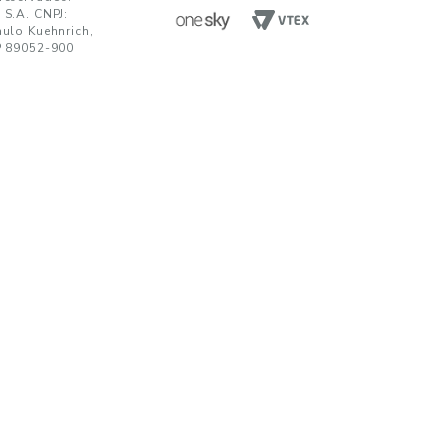
ENVIAR
da em receber comunicações nos termos da nossa
política de privacidade
TENDIMENTO
UNIDADES FABRIS
R. Paulo Kuehnrich, 68, B. Itoupava Nor
00 644 0700
Blumenau - SC, CEP 89052-900
hatsApp
Rod. SP 332, Km 153, s/n, B. Jd. Blumen
Nogueira - SP, CEP 13160-512
javirtual@teka.com.br
AC
c@teka.com.br