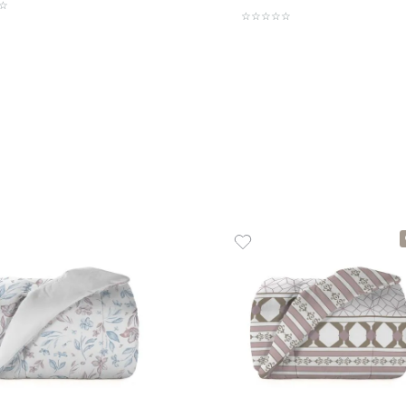
Toalhão de Banho 100% Algodão
Toalha
520 g/m² Duomo
g/m² D
R$
99
,
00
R$
35
,
1
R$
99
,
00
em até
x
de
sem juros
1
em até
x
ADICIONAR AO CARRINHO
☆
☆
☆
☆
☆
☆
☆
☆
☆