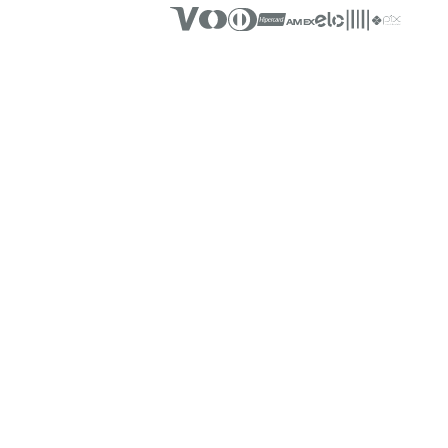
SUA CASA MAIS ACONCHE
Novidades e Inspirações dire
INSTITUCIONAL
Sobre a Teka
História
Código de Ética
Responsabilidade
Lojas Teka
Relação com Investidore