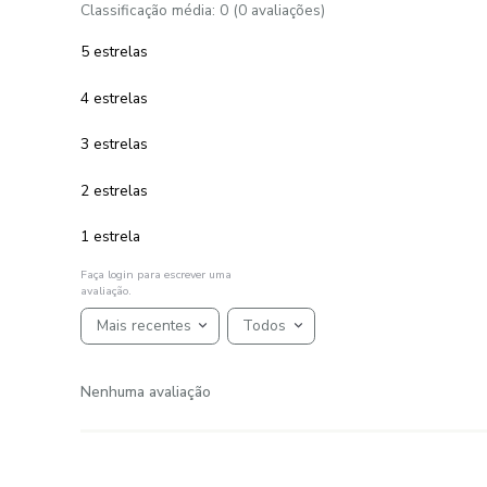
Fios Florença
R$
494
,
99
9
R$
54
,
99
em até
x
de
sem juros
ADICIONAR AO CARRINHO
☆
☆
☆
☆
☆
AVALIAÇÕES
Avaliações
☆
☆
☆
☆
☆
Classificação média: 0
(0 avaliações)