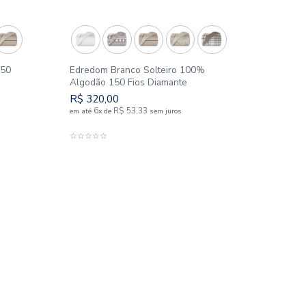
Outlet
25%
King 100% Algodão 150
Edredom Branco Solte