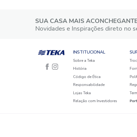
5 estrelas
4 estrelas
3 estrelas
2 estrelas
1 estrela
Faça login para escrever uma
avaliação.
Mais recentes
Todos
Nenhuma avaliação