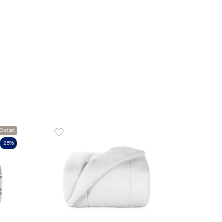
R$
62
10
x
de
R
 de Rosto 100% Algodão 520
COMPR
uomo
00
R$
35
,
00
de
sem juros
ADICIONAR AO CARRINHO
☆