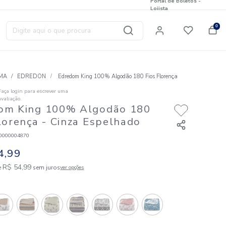
Digite aqui o que procura
T
CAMA
EDREDON
Edredom King 100% Algod
Faça login para escrever uma
☆
☆
☆
☆
☆
avaliação.
Edredom King 100% Algodã
Fios Florença
- Cinza Espelh
Código
:
827120000004870
R$
494
,
99
9
R$
54
,
99
em até
x de
sem juros
ver opções
Cores