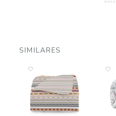
Edredom King 100% Algodão 180
Fios Florença
R$
494
,
99
9
R$
54
,
99
em até
x
de
sem juros
ADICIONAR AO CARRINHO
☆
☆
☆
☆
☆