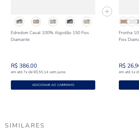
Edredom Casal 100% Algodão 150 Fios
Fronha 1
Diamante
Fios Diam
R$
386
,
00
R$
26
,
9
em até
x
de
sem juros
em até
x
d
7
R$
55
,
14
1
ADICIONAR AO CARRINHO
SIMILARES