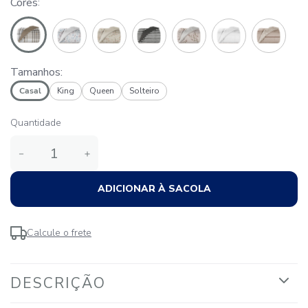
Cores
Tamanhos:
Casal
King
Queen
Solteiro
Quantidade
－
＋
ADICIONAR À SACOLA
Calcule o frete
DESCRIÇÃO