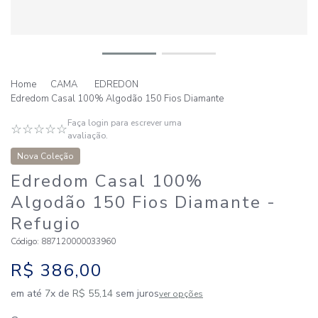
CAMA
EDREDON
Edredom Casal 100% Algodão 150 Fios Diamante
Faça login para escrever uma
☆
☆
☆
☆
☆
avaliação.
Nova Coleção
Edredom Casal 100%
Algodão 150 Fios Diamante
-
Refugio
Código
:
887120000033960
R$
386
,
00
em até
7
x de
R$
55
,
14
sem juros
ver opções