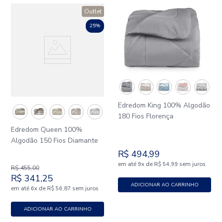
Outlet
25%
Edredom King 100% Algodão
180 Fios Florença
Edredom Queen 100%
Algodão 150 Fios Diamante
R$
494
,
99
em até
x
de
sem juros
9
R$
54
,
99
R$
455
,
00
R$
341
,
25
ADICIONAR AO CARRINHO
em até
x
de
sem juros
6
R$
56
,
87
ADICIONAR AO CARRINHO