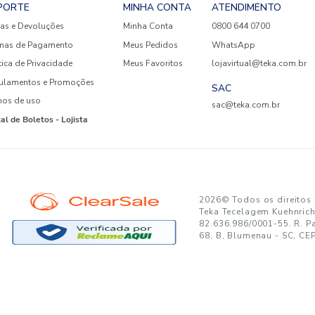
GANTE:
to no seu e-mail!
Ao se cadastrar, você concor
SUPORTE
MINHA CONTA
A
Trocas e Devoluções
Minha Conta
08
Formas de Pagamento
Meus Pedidos
W
Política de Privacidade
Meus Favoritos
lo
Regulamentos e Promoções
S
Termos de uso
sa
s
Portal de Boletos - Lojista