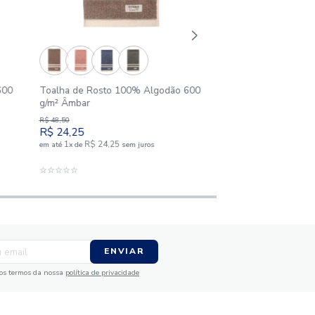
Rosto 100% Algodão 600
Toalha de Rosto 100% Algod
g/m² Âmbar
R$
48
,
50
R$
24
,
25
$
24
,
25
1
R$
24
,
25
sem juros
em até
x
de
sem juros
IONAR AO CARRINHO
ADICIONAR AO CARRINHO
☆
☆
☆
☆
☆