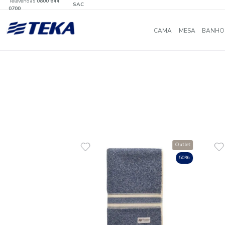
Televendas
0800 644
SAC
0700
CAMA
MES
Outlet
50%