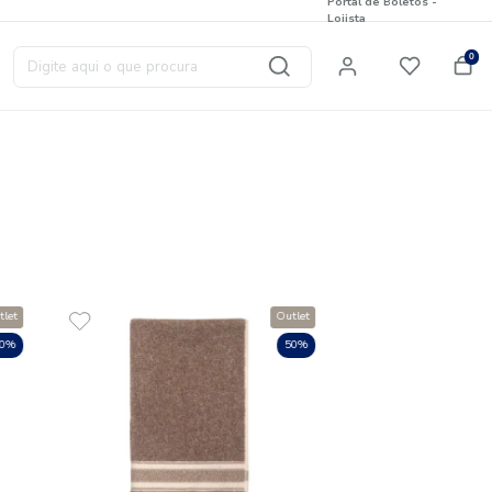
Digite aqui o que procura
T
 resultado
tente novamente.
Outlet
50%