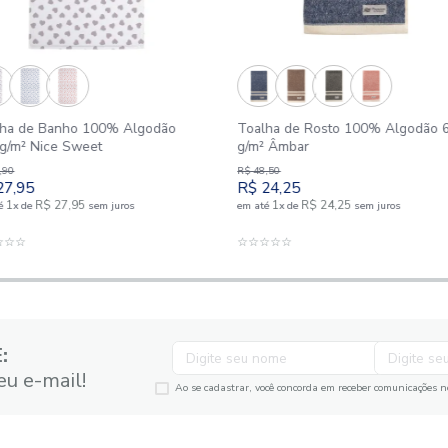
Toalha de Banho 100% Algodão
Toalha de 
400 g/m² Nice Sweet
g/m² Âmbar
R$
55
,
90
R$
48
,
50
R$
27
,
95
R$
24
,
25
1
R$
27
,
95
1
R
em até
x
de
sem juros
em até
x
de
ADICIONAR AO CARRINHO
ADIC
☆
☆
☆
☆
☆
☆
☆
☆
☆
☆