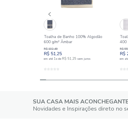
Toalha de Banho 100% Algodão
600 g/m² Âmbar
R$
102
,
49
R$
51
,
25
1
R$
51
,
25
em até
x
de
sem juros
ADICIONAR AO CARRINHO
☆
☆
☆
☆
☆