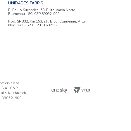
ENVIAR
da em receber comunicações nos termos da nossa
política de privacidade
TENDIMENTO
UNIDADES FABRIS
R. Paulo Kuehnrich, 68, B. Itoupava Nor
00 644 0700
Blumenau - SC, CEP 89052-900
hatsApp
Rod. SP 332, Km 153, s/n, B. Jd. Blumen
Nogueira - SP, CEP 13160-512
javirtual@teka.com.br
AC
c@teka.com.br