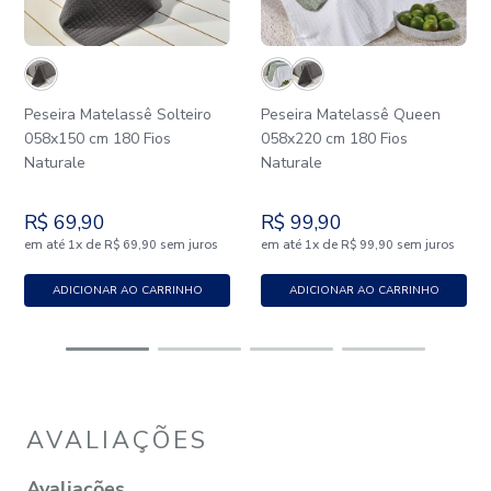
Peseira Matelassê Solteiro
Peseira Matelassê Queen
058x150 cm 180 Fios
058x220 cm 180 Fios
Naturale
Naturale
R$
69
,
90
R$
99
,
90
em até
x
de
sem juros
em até
x
de
sem juros
1
R$
69
,
90
1
R$
99
,
90
ADICIONAR AO CARRINHO
ADICIONAR AO CARRINHO
AVALIAÇÕES
Avaliações