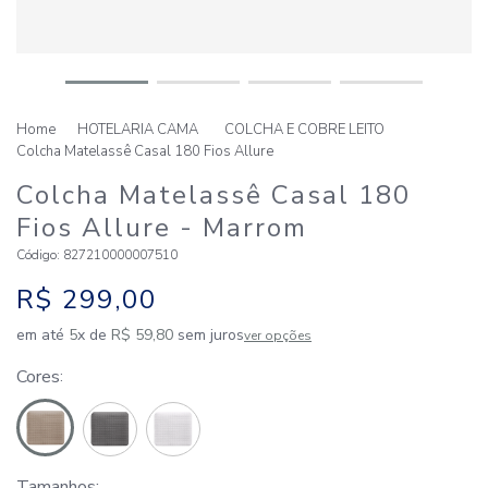
HOTELARIA CAMA
COLCHA E COBRE LEITO
Colcha Matelassê Casal 180 Fios Allure
Colcha Matelassê Casal 180
Fios Allure
- Marrom
Código
:
827210000007510
R$
299
,
00
em até
5
x de
R$
59
,
80
sem juros
ver opções
Cores
Tamanhos: