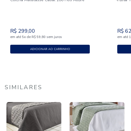
R$
299
,
00
R$
6
em até
x
de
sem juros
em até
5
R$
59
,
80
ADICIONAR AO CARRINHO
SIMILARES