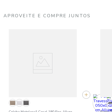
APROVEITE E COMPRE JUNTOS
Colcha Matelassê Casal 180 Fios Allure
Porta 