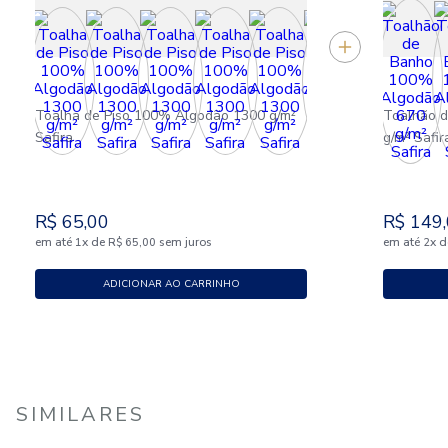
Toalha de Piso 100% Algodão 1300 g/m²
Toalhão 
Safira
g/m² Safir
R$
65
,
00
R$
149
,
em até
x
de
sem juros
em até
x
d
1
R$
65
,
00
2
ADICIONAR AO CARRINHO
SIMILARES