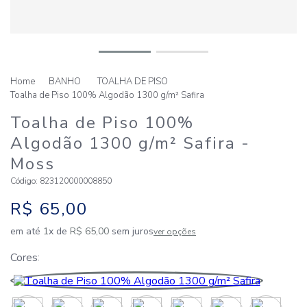
BANHO
TOALHA DE PISO
Toalha de Piso 100% Algodão 1300 g/m² Safira
Toalha de Piso 100%
Algodão 1300 g/m² Safira
-
Moss
Código
:
823120000008850
R$
65
,
00
em até
1
x de
R$
65
,
00
sem juros
ver opções
Cores