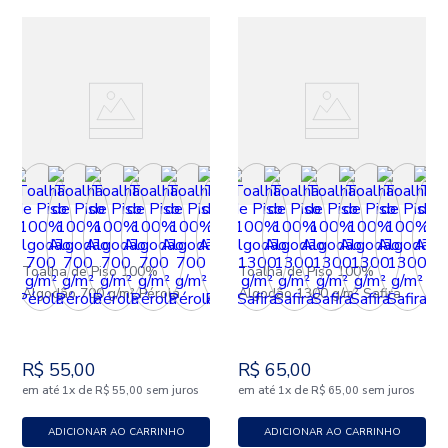
Toalha de Piso 100%
Toalha de Piso 100%
Algodão 700 g/m² Pérola
Algodão 1300 g/m² Safira
R$
55
,
00
R$
65
,
00
em até
x
de
sem juros
em até
x
de
sem juros
1
R$
55
,
00
1
R$
65
,
00
ADICIONAR AO CARRINHO
ADICIONAR AO CARRINHO