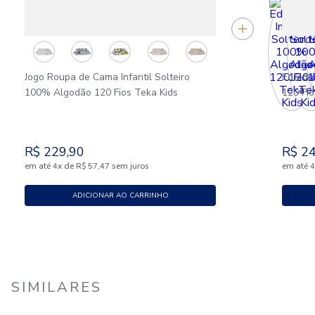
Jogo Roupa de Cama Infantil Solteiro
Edredo
100% Algodão 120 Fios Teka Kids
120 Fio
R$
229
,
90
R$
2
em até
x
de
sem juros
em até
4
R$
57
,
47
ADICIONAR AO CARRINHO
SIMILARES