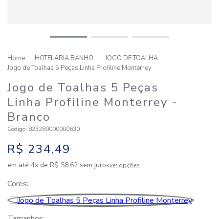
HOTELARIA BANHO
JOGO DE TOALHA
Jogo de Toalhas 5 Peças Linha Profiline Monterrey
Jogo de Toalhas 5 Peças
Linha Profiline Monterrey
-
Branco
Código
:
823280000000630
R$
234
,
49
em até
4
x de
R$
58
,
62
sem juros
ver opções
Cores
Tamanhos: