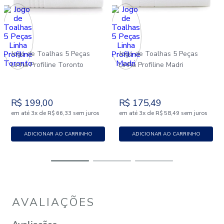
Jogo de Toalhas 5 Peças
Jogo de Toalhas 5 Peças
Linha Profiline Toronto
Linha Profiline Madri
R$
199
,
00
R$
175
,
49
em até
x
de
sem juros
em até
x
de
sem juros
3
R$
66
,
33
3
R$
58
,
49
ADICIONAR AO CARRINHO
ADICIONAR AO CARRINHO
AVALIAÇÕES