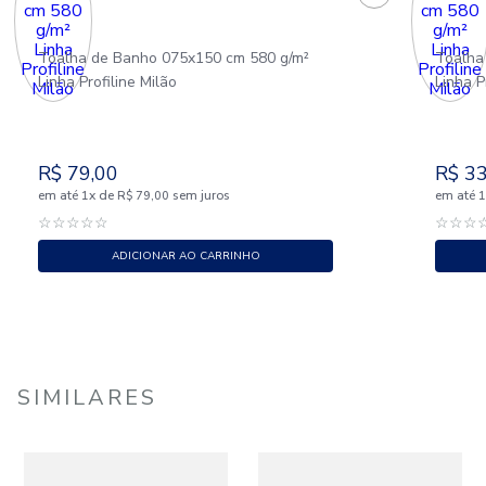
Toalha de Banho 075x150 cm 580 g/m²
Toalha
Linha Profiline Milão
Linha P
R$
79
,
00
R$
3
em até
x
de
sem juros
em até
1
R$
79
,
00
☆
☆
☆
☆
☆
☆
☆
☆
ADICIONAR AO CARRINHO
SIMILARES