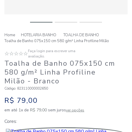
HOTELARIA BANHO
TOALHA DE BANHO
Toalha de Banho 075x150 cm 580 g/m² Linha Profiline Milão
Faça login para escrever uma
☆
☆
☆
☆
☆
avaliação.
Toalha de Banho 075x150 cm
580 g/m² Linha Profiline
Milão
- Branco
Código
:
823110000002650
R$
79
,
00
em até
1
x de
R$
79
,
00
sem juros
ver opções
Cores