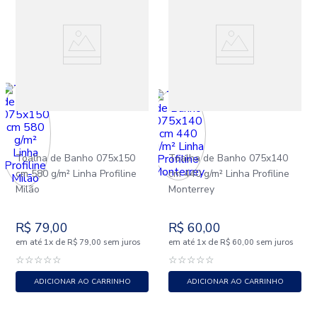
Toalha de Banho 075x150
Toalha de Banho 075x140
cm 580 g/m² Linha Profiline
cm 440 g/m² Linha Profiline
Milão
Monterrey
R$
79
,
00
R$
60
,
00
em até
x
de
sem juros
em até
x
de
sem juros
1
R$
79
,
00
1
R$
60
,
00
☆
☆
☆
☆
☆
☆
☆
☆
☆
☆
ADICIONAR AO CARRINHO
ADICIONAR AO CARRINHO