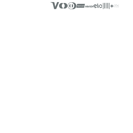
SUA CASA MAIS ACONCHE
Novidades e Inspirações dire
INSTITUCIONAL
Sobre a Teka
História
Código de Ética
Responsabilidade
Lojas Teka
Relação com Investidore