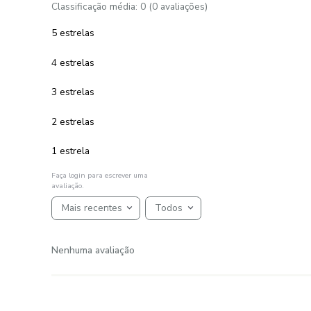
Fios Diamante
R$
519
,
00
R$
389
,
25
7
R$
55
,
60
em até
x
de
sem juros
ADICIONAR AO CARRINHO
☆
☆
☆
☆
☆
AVALIAÇÕES
Avaliações
☆
☆
☆
☆
☆
Classificação média: 0
(0 avaliações)