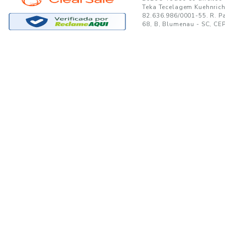
GANTE:
to no seu e-mail!
Ao se cadastrar, você concor
SUPORTE
MINHA CONTA
A
Trocas e Devoluções
Minha Conta
08
Formas de Pagamento
Meus Pedidos
W
Política de Privacidade
Meus Favoritos
lo
Regulamentos e Promoções
S
Termos de uso
sa
s
Portal de Boletos - Lojista