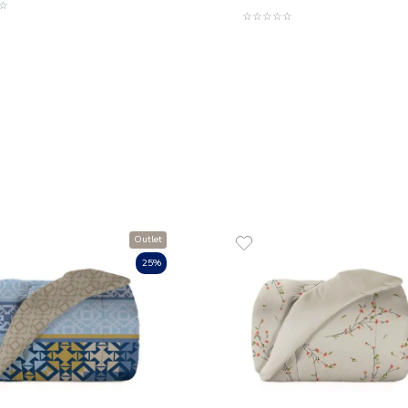
Fronha 100% Algodão 050x070
Lençol 
cm 150 Fios Diamante
Algodã
R$
26
,
90
R$
15
1
R$
26
,
90
em até
x
de
sem juros
3
em até
x
ADICIONAR AO CARRINHO
☆
☆
☆
☆
☆
☆
☆
☆
☆