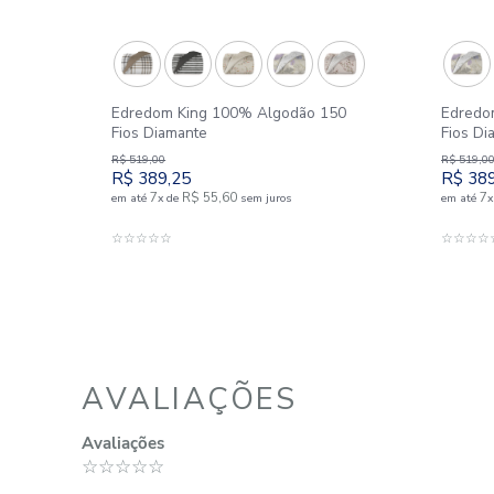
SIMILARES
oleção
Outlet
25%
150
Edredom King 100% Algodão 150