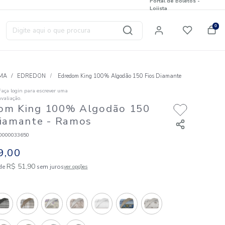
Digite aqui o que procura
T
CAMA
EDREDON
Edredom King 100% Algo
Faça login para escrever uma
☆
☆
☆
☆
☆
avaliação.
Edredom King 100% Algodã
Fios Diamante
- Ramos
Código
:
887120000033650
R$
519
,
00
10
R$
51
,
90
em até
x de
sem juros
ver opções
Cores