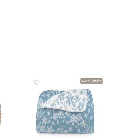
R$
70
10
x
de
R
com Elástico King 100%
COMPR
o 150 Fios Diamante
9
,
49
R$
53
,
16
de
sem juros
ADICIONAR AO CARRINHO
☆