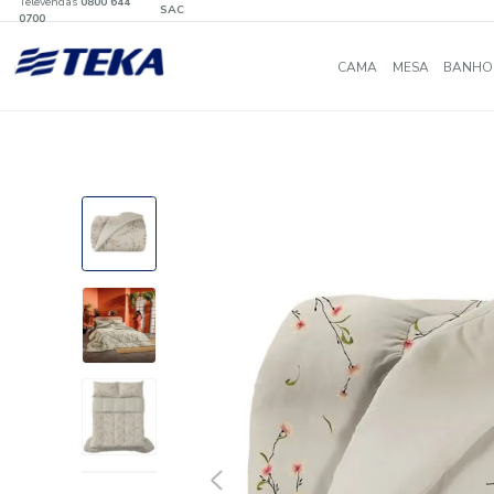
Televendas
0800 644
SAC
0700
CAMA
MES