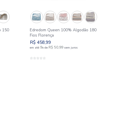
Queen 100% Algodão 150
Edredom Queen 100%