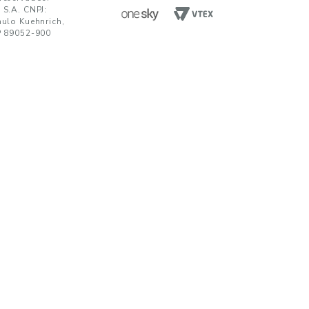
ENVIAR
da em receber comunicações nos termos da nossa
política de privacidade
TENDIMENTO
UNIDADES FABRIS
R. Paulo Kuehnrich, 68, B. Itoupava Nor
00 644 0700
Blumenau - SC, CEP 89052-900
hatsApp
Rod. SP 332, Km 153, s/n, B. Jd. Blumen
Nogueira - SP, CEP 13160-512
javirtual@teka.com.br
AC
c@teka.com.br