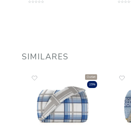
Edredom King 100% Algodão 150
Fios Diamante
R$
519
,
00
10
R$
51
,
90
em até
x
de
sem juros
ADICIONAR AO CARRINHO
☆
☆
☆
☆
☆