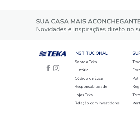
5 estrelas
4 estrelas
3 estrelas
2 estrelas
1 estrela
Faça login para escrever uma
avaliação.
Mais recentes
Todos
Nenhuma avaliação