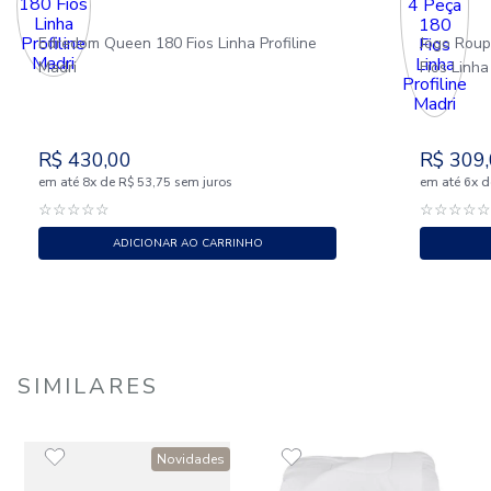
Edredom Queen 180 Fios Linha Profiline
Jogo Rou
Madri
Fios Linha
R$
430
,
00
R$
309
,
em até
x
de
sem juros
em até
x
d
8
R$
53
,
75
6
☆
☆
☆
☆
☆
☆
☆
☆
☆
ADICIONAR AO CARRINHO
SIMILARES
Novidades