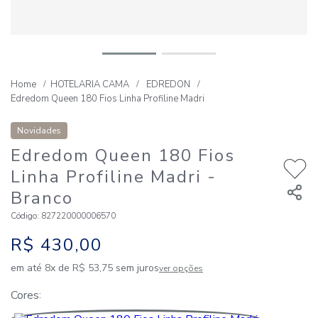
HOTELARIA CAMA
EDREDON
Edredom Queen 180 Fios Linha Profiline Madri
Novidades
Edredom Queen 180 Fios
Linha Profiline Madri
-
Branco
Código
:
827220000006570
R$
430
,
00
em até
8
x de
R$
53
,
75
sem juros
ver opções
Cores