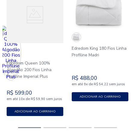
Edredom King 180 Fios Linha
Profiline Madri
Edredom Queen 100%
Algodão 200 Fios Linha
Profiline Imperial Plus
R$
488
,
00
em até
x
de
sem juros
9
R$
54
,
22
R$
599
,
00
ADICIONAR AO CARRINHO
em até
x
de
sem juros
10
R$
59
,
90
ADICIONAR AO CARRINHO