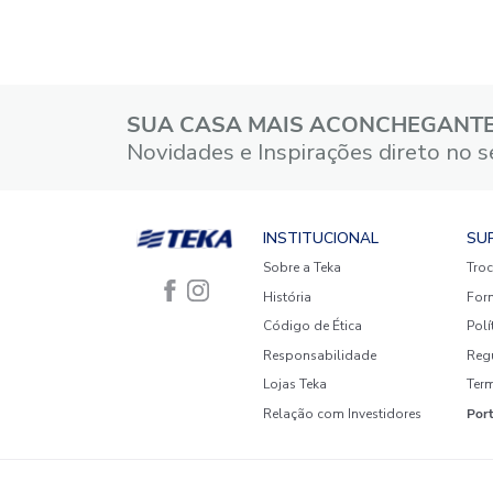
Classificação média: 0
(0 avaliações)
5 estrelas
4 estrelas
3 estrelas
2 estrelas
1 estrela
Faça login para escrever uma
avaliação.
Mais recentes
Todos
Nenhuma avaliação