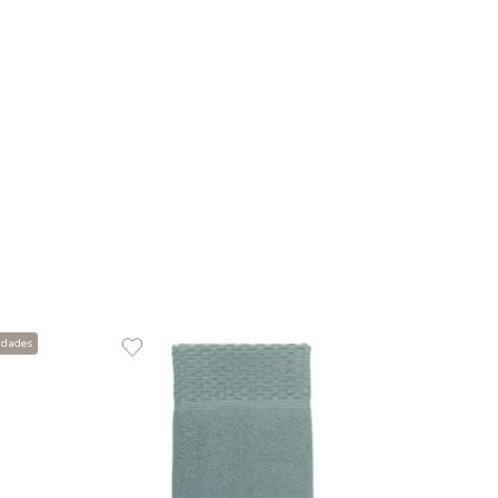
R$
11
2
x
de
R$
00% Algodão 520
COMPR
em juros
O CARRINHO