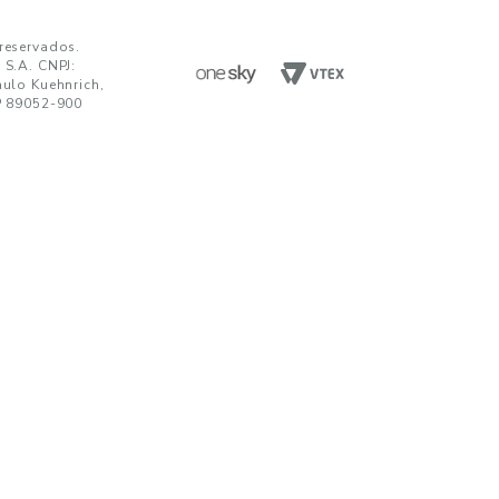
ENVIAR
da em receber comunicações nos termos da nossa
política de privacidade
TENDIMENTO
UNIDADES FABRIS
R. Paulo Kuehnrich, 68, B. Itoupava Nor
00 644 0700
Blumenau - SC, CEP 89052-900
hatsApp
Rod. SP 332, Km 153, s/n, B. Jd. Blumen
Nogueira - SP, CEP 13160-512
javirtual@teka.com.br
AC
c@teka.com.br