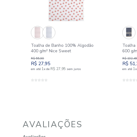
SIMILARES
Outlet
50%
o