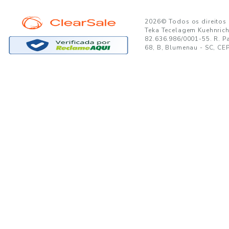
GANTE:
to no seu e-mail!
Ao se cadastrar, você concor
SUPORTE
MINHA CONTA
A
Trocas e Devoluções
Minha Conta
08
Formas de Pagamento
Meus Pedidos
W
Política de Privacidade
Meus Favoritos
lo
Regulamentos e Promoções
S
Termos de uso
sa