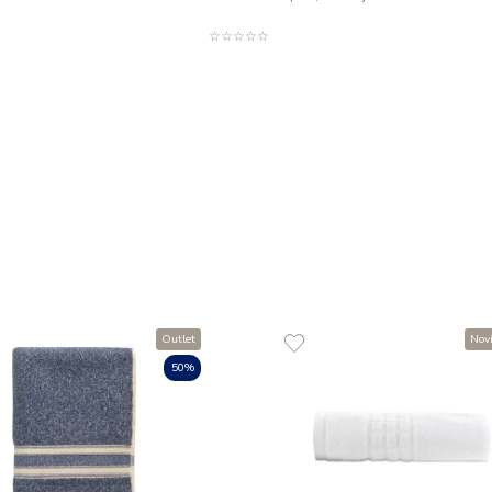
Toalha de Rosto 1
g/m² Duomo
R$
35
,
00
1
R$
35
,
00
em até
x
de
s
ADICIONAR A
☆
☆
☆
☆
☆