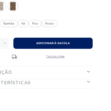
Tamanhos:
Banho
Banhão
Kit
Piso
Rosto
Quantidade
ADICIONAR À S
－
＋
Calcule o fr
DESCRIÇÃO