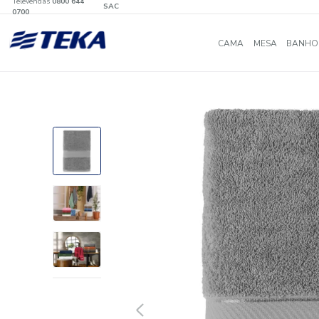
Televendas
0800 644
SAC
0700
CAMA
MES