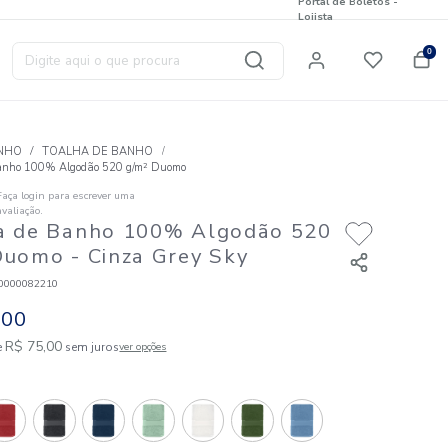
Digite aqui o que procura
T
BANHO
TOALHA DE BANHO
Toalha de Banho 100% Algodão 520 g/m² Duomo
Faça login para escrever uma
☆
☆
☆
☆
☆
avaliação.
Toalha de Banho 100% Algo
g/m² Duomo
- Cinza Grey Sk
Código
:
823010000082210
R$
75
,
00
1
R$
75
,
00
em até
x de
sem juros
ver opções
Cores