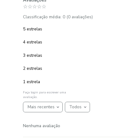
Toalha de Banho 100% Algodão
400 g/m² Nice Sweet
R$
55
,
90
R$
27
,
95
1
R$
27
,
95
em até
x
de
sem juros
ADICIONAR AO CARRINHO
☆
☆
☆
☆
☆
AVALIAÇÕES
Avaliações
☆
☆
☆
☆
☆