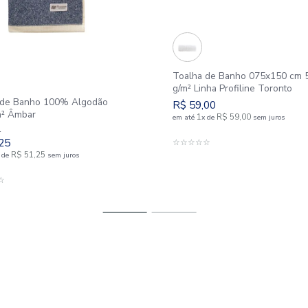
Outlet
50%
Toalha d