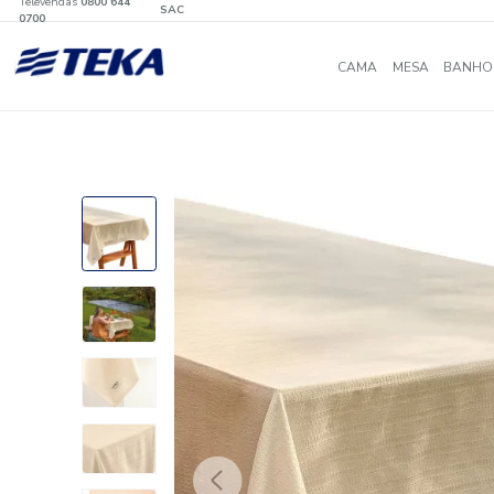
Televendas
0800 644
SAC
0700
CAMA
MES