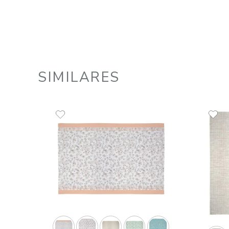
Toalha de Mesa 100% Algodão
140x210 cm Organic
R$
95
,
00
1
R$
95
,
00
em até
x
de
sem juros
ADICIONAR AO CARRINHO
☆
☆
☆
☆
☆
SIMILARES