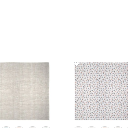
Kit Panos de Copa 3 Peças 100%
Jogo P
Algodão Organic
g/m² Te
R$
49
,
00
R$
59
,
1
R$
49
,
00
em até
x
de
sem juros
1
em até
x
ADICIONAR AO CARRINHO
☆
☆
☆
☆
☆
☆
☆
☆
☆