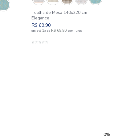
Toalha de Mesa 140x
Elegance
e Mesa 140x140 cm
R$
69
,
90
1
R$
69
,
90
0
em até
x
de
sem j