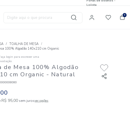
Digite aqui o que procura
T
MESA
TOALHA DE MESA
Toalha de Mesa 100% Algodão 140x210 cm Organic
Faça login para escrever uma
☆
☆
☆
☆
☆
avaliação.
Toalha de Mesa 100% Algod
140x210 cm Organic
- Natur
Código
:
822200000008080
R$
95
,
00
1
R$
95
,
00
em até
x de
sem juros
ver opções
Cores