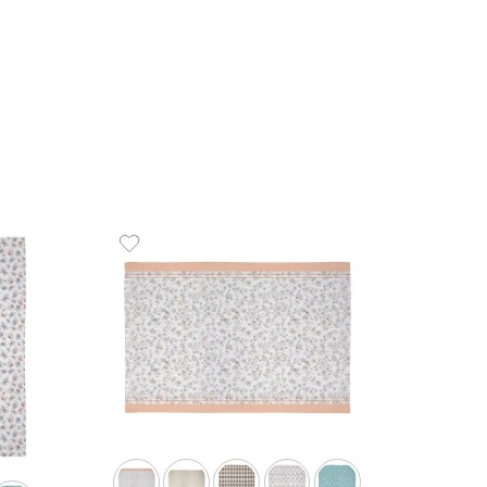
4
x
de
R$
anos de Copa 3 Peças 315
COMPR
ka Art
90
R$
59
,
90
de
sem juros
ADICIONAR AO CARRINHO
☆