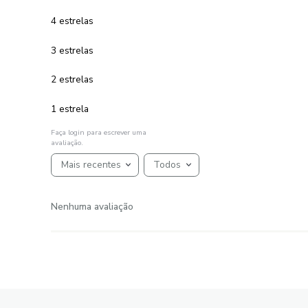
ADICIONAR AO CARRINHO
☆
☆
☆
☆
☆
AVALIAÇÕES
Avaliações
☆
☆
☆
☆
☆
Classificação média: 0
(0 avaliações)
5 estrelas
4 estrelas