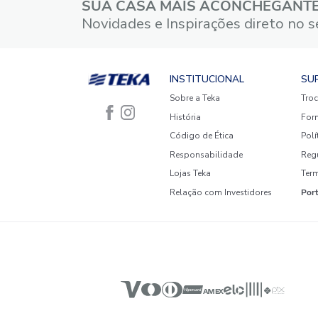
3 estrelas
2 estrelas
1 estrela
Faça login para escrever uma
avaliação.
Mais recentes
Todos
Nenhuma avaliação