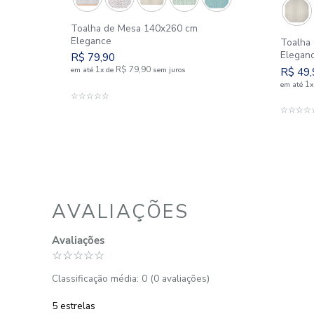
o
Toalha de Mesa 140x260 cm
Elegance
R$
79
,
90
1
R$
79
,
90
em até
x
de
sem juros