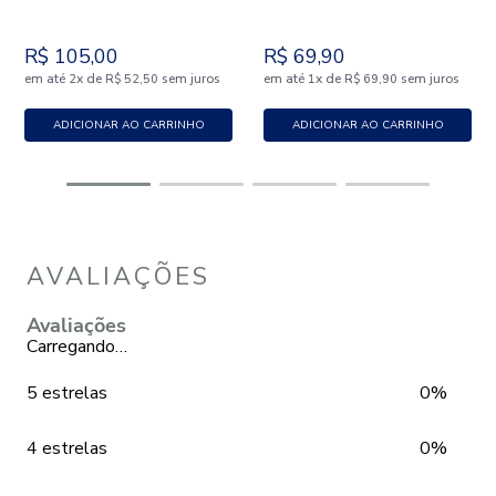
R$
105
,
00
R$
69
,
90
em até
x
de
sem juros
em até
x
de
sem juros
2
R$
52
,
50
1
R$
69
,
90
ADICIONAR AO CARRINHO
ADICIONAR AO CARRINHO
AVALIAÇÕES
Avaliações
Carregando…
5 estrelas
0%
4 estrelas
0%