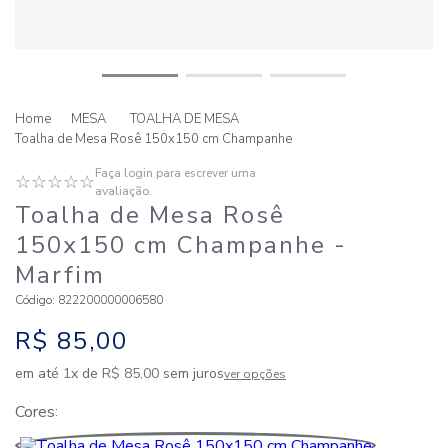
MESA
TOALHA DE MESA
Toalha de Mesa Rosê 150x150 cm Champanhe
Faça login para escrever uma
☆
☆
☆
☆
☆
avaliação.
Toalha de Mesa Rosê
150x150 cm Champanhe
-
Marfim
Código
:
822200000006580
R$
85
,
00
em até
1
x de
R$
85
,
00
sem juros
ver opções
Cores