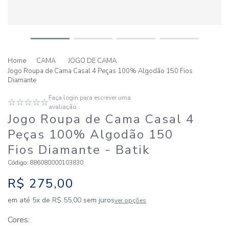
CAMA
JOGO DE CAMA
Jogo Roupa de Cama Casal 4 Peças 100% Algodão 150 Fios
Diamante
Faça login para escrever uma
☆
☆
☆
☆
☆
avaliação.
Jogo Roupa de Cama Casal 4
Peças 100% Algodão 150
Fios Diamante
- Batik
Código
:
886080000103830
R$
275
,
00
em até
5
x de
R$
55
,
00
sem juros
ver opções
Cores