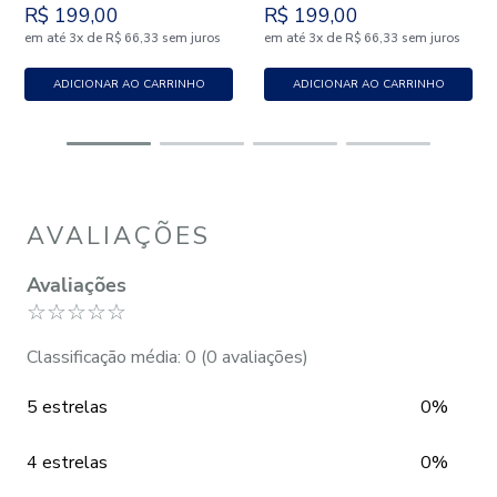
R$
199
,
00
R$
199
,
00
em até
x
de
sem juros
em até
x
de
sem juros
3
R$
66
,
33
3
R$
66
,
33
ADICIONAR AO CARRINHO
ADICIONAR AO CARRINHO
AVALIAÇÕES
Avaliações
☆
☆
☆
☆
☆
Classificação média: 0
(0 avaliações)
5 estrelas
0%
4 estrelas
0%