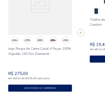
Toalha de
Comfort
R$
19
,
4
Jogo Roupa de Cama Casal 4 Peças 100%
em até
x
d
1
Algodão 150 Fios Diamante
R$
275
,
00
em até
x
de
sem juros
5
R$
55
,
00
ADICIONAR AO CARRINHO