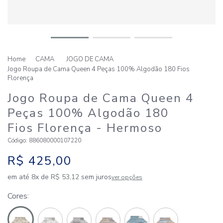
CAMA
JOGO DE CAMA
Jogo Roupa de Cama Queen 4 Peças 100% Algodão 180 Fios
Florença
Jogo Roupa de Cama Queen 4
Peças 100% Algodão 180
Fios Florença
- Hermoso
Código
:
886080000107220
R$
425
,
00
em até
8
x de
R$
53
,
12
sem juros
ver opções
Cores