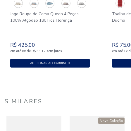
Jogo Roupa de Cama Queen 4 Peças
Toalha d
100% Algodão 180 Fios Florença
Duomo
R$
425
,
00
R$
75
,
0
em até
x
de
sem juros
em até
x
d
8
R$
53
,
12
1
ADICIONAR AO CARRINHO
SIMILARES
Nova Coleção