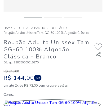
HOTELARIA BANHO
ROUPÃO
Roupão Adulto Unissex Tam. GG-60 100% Algodão Clássica
Roupão Adulto Unissex Tam.
GG-60 100% Algodão
Clássica
- Branco
Código
:
828050000015270
R$
240
,
00
R$
144
,
00
40%
em até
2
x de
R$
72
,
00
sem juros
ver opções
Cores