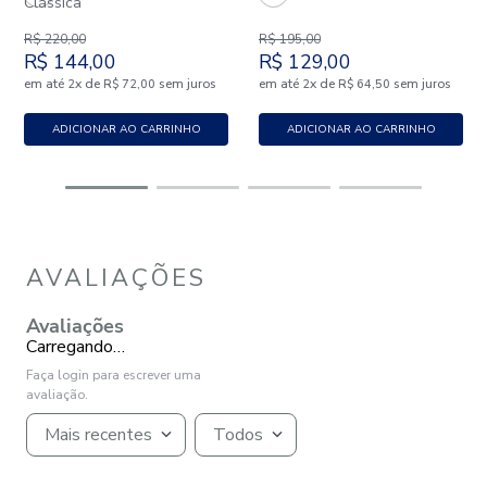
Clássica
R$
220
,
00
R$
195
,
00
R$
144
,
00
R$
129
,
00
em até
x
de
sem juros
em até
x
de
sem juros
2
R$
72
,
00
2
R$
64
,
50
ADICIONAR AO CARRINHO
ADICIONAR AO CARRINHO
AVALIAÇÕES
Avaliações
Carregando…
Faça login para escrever uma
avaliação.
Mais recentes
Todos