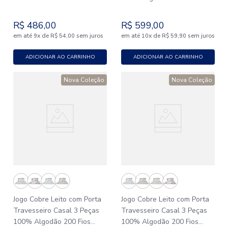
Lumiére
R$
486
,
00
R$
599
,
00
em até
x
de
sem juros
em até
x
de
sem juros
9
R$
54
,
00
10
R$
59
,
90
ADICIONAR AO CARRINHO
ADICIONAR AO CARRINHO
Nova Coleção
Nova Coleção
Jogo Cobre Leito com Porta
Jogo Cobre Leito com Porta
Travesseiro Casal 3 Peças
Travesseiro Casal 3 Peças
100% Algodão 200 Fios
100% Algodão 200 Fios