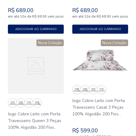
Lumiére
Lumiére
R$
689
,
00
R$
689
,
00
em até
x
de
sem juros
em até
x
de
sem juros
10
R$
68
,
90
10
R$
68
,
90
ADICIONAR AO CARRINHO
ADICIONAR AO CARRINHO
Nova Coleção
Nova Coleção
Jogo Cobre Leito com Porta
Travesseiro Casal 3 Peças
Jogo Cobre Leito com Porta
100% Algodão 200 Fios
Travesseiro Queen 3 Peças
Lumiére
100% Algodão 200 Fios
R$
599
,
00
Lumiére