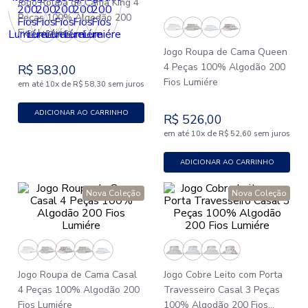
Jogo Roupa de Cama King 4
Peças 100% Algodão 200
Fios Lumiére
Jogo Roupa de Cama Queen
4 Peças 100% Algodão 200
R$
583
,
00
Fios Lumiére
em até
x
de
sem juros
10
R$
58
,
30
ADICIONAR AO CARRINHO
R$
526
,
00
em até
x
de
sem juros
10
R$
52
,
60
ADICIONAR AO CARRINHO
Nova Coleção
Nova Coleção
Jogo Roupa de Cama Casal
Jogo Cobre Leito com Porta
4 Peças 100% Algodão 200
Travesseiro Casal 3 Peças
Fios Lumiére
100% Algodão 200 Fios