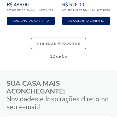
R$
486
,
00
R$
526
,
00
em até
x
de
sem juros
em até
x
de
sem juros
9
R$
54
,
00
10
R$
52
,
60
ADICIONAR AO CARRINHO
ADICIONAR AO CARRINHO
VER MAIS PRODUTOS
12 de 56
SUA CASA MAIS
ACONCHEGANTE:
Novidades e Inspirações direto no
seu e-mail!