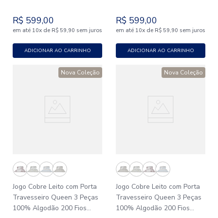
Lumiére
Lumiére
R$
599
,
00
R$
599
,
00
em até
x
de
sem juros
em até
x
de
sem juros
10
R$
59
,
90
10
R$
59
,
90
ADICIONAR AO CARRINHO
ADICIONAR AO CARRINHO
Nova Coleção
Nova Coleção
Jogo Cobre Leito com Porta
Jogo Cobre Leito com Porta
Travesseiro Queen 3 Peças
Travesseiro Queen 3 Peças
100% Algodão 200 Fios
100% Algodão 200 Fios