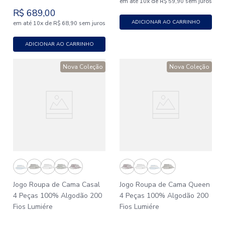
em até
x
de
sem juros
10
R$
59
,
90
R$
689
,
00
ADICIONAR AO CARRINHO
em até
x
de
sem juros
10
R$
68
,
90
ADICIONAR AO CARRINHO
Nova Coleção
Nova Coleção
Jogo Roupa de Cama Casal
Jogo Roupa de Cama Queen
4 Peças 100% Algodão 200
4 Peças 100% Algodão 200
Fios Lumiére
Fios Lumiére