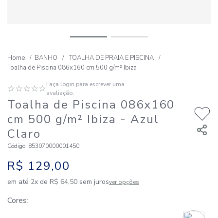
BANHO
TOALHA DE PRAIA E PISCINA
Toalha de Piscina 086x160 cm 500 g/m² Ibiza
Faça login para escrever uma
☆
☆
☆
☆
☆
avaliação.
Toalha de Piscina 086x160
cm 500 g/m² Ibiza
- Azul
Claro
Código
:
853070000001450
R$
129
,
00
em até
2
x de
R$
64
,
50
sem juros
ver opções
Cores