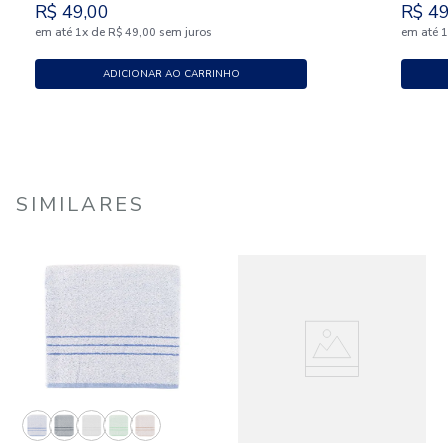
R$
49
,
00
R$
4
em até
x
de
sem juros
em até
1
R$
49
,
00
ADICIONAR AO CARRINHO
SIMILARES