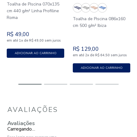
Toalha de Piscina 070x135
cm 440 g/m² Linha Profiline
Roma
Toalha de Piscina 086x160
cm 500 g/m² Ibiza
R$
49
,
00
em até
x
de
sem juros
1
R$
49
,
00
R$
129
,
00
ADICIONAR AO CARRINHO
em até
x
de
sem juros
2
R$
64
,
50
ADICIONAR AO CARRINHO
AVALIAÇÕES
Avaliações
Carregando…