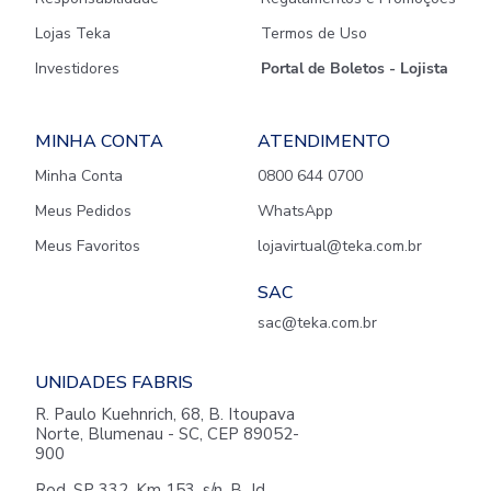
Lojas Teka
Termos de Uso
Investidores
Portal de Boletos - Lojista
MINHA CONTA
ATENDIMENTO
Minha Conta
0800 644 0700
Meus Pedidos
WhatsApp
Meus Favoritos
lojavirtual@teka.com.br
SAC
sac@teka.com.br
UNIDADES FABRIS
R. Paulo Kuehnrich, 68, B. Itoupava
Norte, Blumenau - SC, CEP 89052-
900
Rod. SP 332, Km 153, s/n, B. Jd.