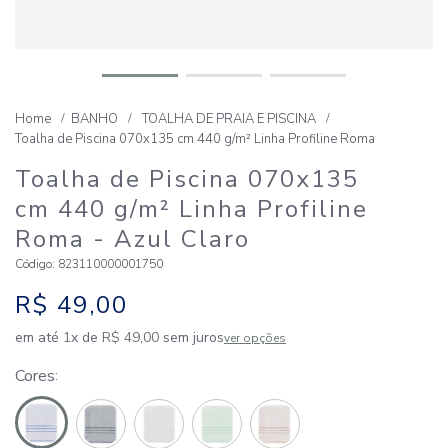
BANHO
TOALHA DE PRAIA E PISCINA
Toalha de Piscina 070x135 cm 440 g/m² Linha Profiline Roma
Toalha de Piscina 070x135
cm 440 g/m² Linha Profiline
Roma
- Azul Claro
Código
:
823110000001750
R$
49
,
00
em até
1
x de
R$
49
,
00
sem juros
ver opções
Cores