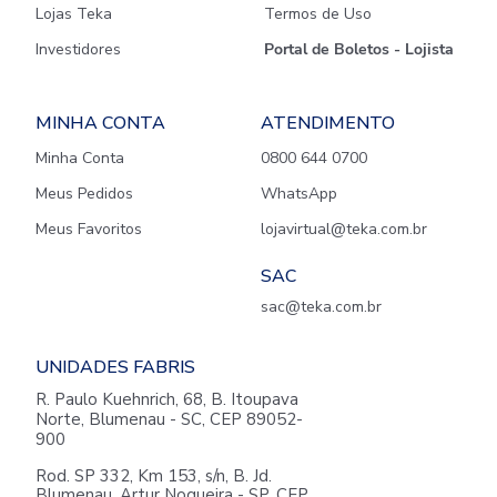
Lojas Teka
Termos de Uso
Investidores
Portal de Boletos - Lojista
MINHA CONTA
ATENDIMENTO
Minha Conta
0800 644 0700
Meus Pedidos
WhatsApp
Meus Favoritos
lojavirtual@teka.com.br
SAC
sac@teka.com.br
UNIDADES FABRIS
R. Paulo Kuehnrich, 68, B. Itoupava
Norte, Blumenau - SC, CEP 89052-
900
Rod. SP 332, Km 153, s/n, B. Jd.
Blumenau, Artur Nogueira - SP, CEP