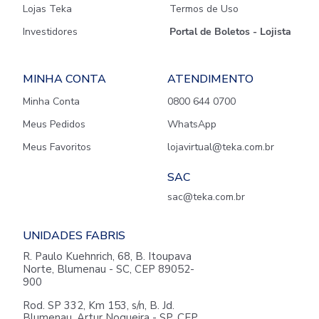
Lojas Teka
Termos de Uso
Investidores
Portal de Boletos - Lojista
MINHA CONTA
ATENDIMENTO
Minha Conta
0800 644 0700
Meus Pedidos
WhatsApp
Meus Favoritos
lojavirtual@teka.com.br
SAC
sac@teka.com.br
UNIDADES FABRIS
R. Paulo Kuehnrich, 68, B. Itoupava
Norte, Blumenau - SC, CEP 89052-
900
Rod. SP 332, Km 153, s/n, B. Jd.
Blumenau, Artur Nogueira - SP, CEP