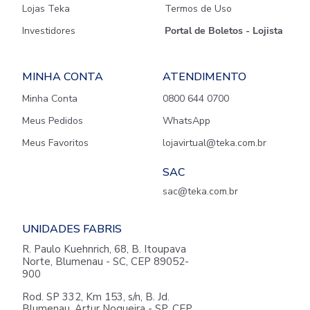
Lojas Teka
Termos de Uso
Investidores
Portal de Boletos - Lojista
MINHA CONTA
ATENDIMENTO
Minha Conta
0800 644 0700
Meus Pedidos
WhatsApp
Meus Favoritos
lojavirtual@teka.com.br
SAC
sac@teka.com.br
UNIDADES FABRIS
R. Paulo Kuehnrich, 68, B. Itoupava
Norte, Blumenau - SC, CEP 89052-
900
Rod. SP 332, Km 153, s/n, B. Jd.
Blumenau, Artur Nogueira - SP, CEP