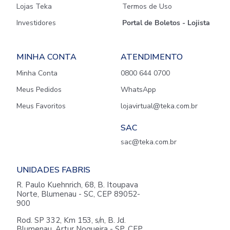
Lojas Teka
Termos de Uso
Investidores
Portal de Boletos - Lojista
MINHA CONTA
ATENDIMENTO
Minha Conta
0800 644 0700
Meus Pedidos
WhatsApp
Meus Favoritos
lojavirtual@teka.com.br
SAC
sac@teka.com.br
UNIDADES FABRIS
R. Paulo Kuehnrich, 68, B. Itoupava
Norte, Blumenau - SC, CEP 89052-
900
Rod. SP 332, Km 153, s/n, B. Jd.
Blumenau, Artur Nogueira - SP, CEP