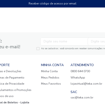
Não tem uma conta? Cadastre-s
Receber código de acesso por em
GANTE:
to no seu e-mail!
Ao se cadastrar, você concor
SUPORTE
MINHA CONTA
A
Trocas e Devoluções
Minha Conta
08