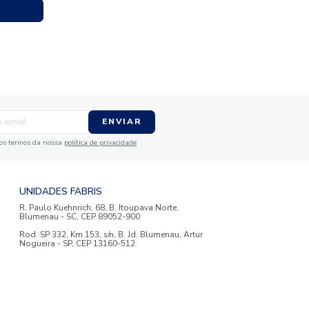
e
ail
ENVIAR
da em receber comunicações nos termos da nossa
política de privacidade
TENDIMENTO
UNIDADES FABRIS
R. Paulo Kuehnrich, 68, B. Itoupava Nor
00 644 0700
Blumenau - SC, CEP 89052-900