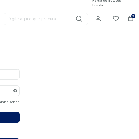
Digite aqui o que procura
T
Esqueci minha senha