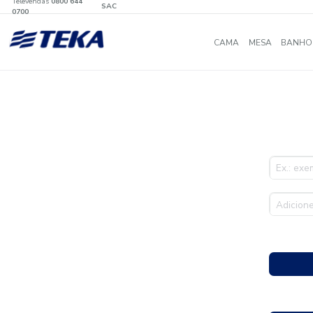
Televendas
0800 644
SAC
0700
CAMA
MES