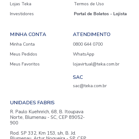
Lojas Teka
Termos de Uso
Investidores
Portal de Boletos - Lojista
MINHA CONTA
ATENDIMENTO
Minha Conta
0800 644 0700
Meus Pedidos
WhatsApp
Meus Favoritos
lojavirtual@teka.com.br
SAC
sac@teka.com.br
UNIDADES FABRIS
R. Paulo Kuehnrich, 68, B. Itoupava
Norte, Blumenau - SC, CEP 89052-
900
Rod. SP 332, Km 153, s/n, B. Jd.
Blumenau, Artur Nogueira - SP, CEP