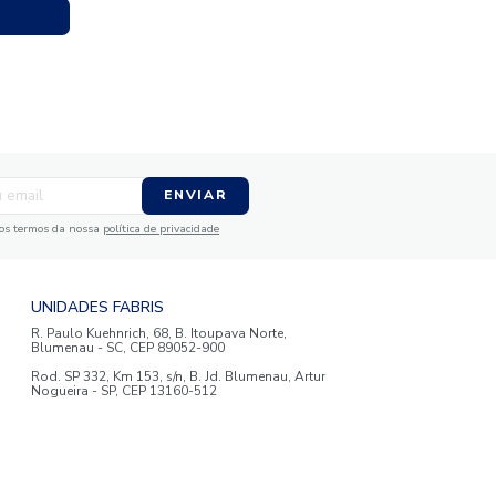
e
ail
ENVIAR
da em receber comunicações nos termos da nossa
política de privacidade
TENDIMENTO
UNIDADES FABRIS
R. Paulo Kuehnrich, 68, B. Itoupava Nor
00 644 0700
Blumenau - SC, CEP 89052-900