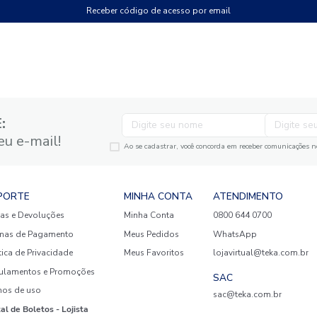
Não tem uma conta? Cadastre-s
Receber código de acesso por em
GANTE:
to no seu e-mail!
Ao se cadastrar, você concor
SUPORTE
MINHA CONTA
A
Trocas e Devoluções
Minha Conta
08