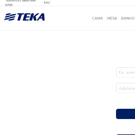
Televendas
0800 644
SAC
0700
CAMA
MES