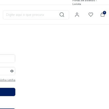
Digite aqui o que procura
T
Esqueci minha senha