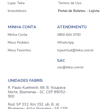
Lojas Teka
Termos de Uso
Investidores
Portal de Boletos - Lojista
MINHA CONTA
ATENDIMENTO
Minha Conta
0800 644 0700
Meus Pedidos
WhatsApp
Meus Favoritos
lojavirtual@teka.com.br
SAC
sac@teka.com.br
UNIDADES FABRIS
R. Paulo Kuehnrich, 68, B. Itoupava
Norte, Blumenau - SC, CEP 89052-
900
Rod. SP 332, Km 153, s/n, B. Jd.
Blumenau, Artur Nogueira - SP, CEP