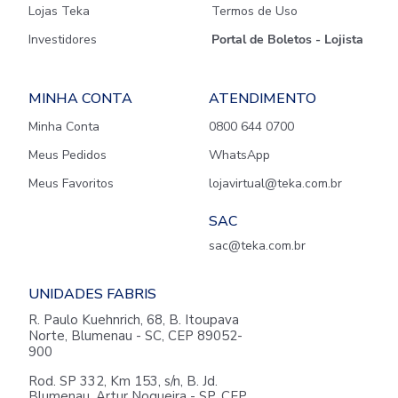
Lojas Teka
Termos de Uso
Investidores
Portal de Boletos - Lojista
MINHA CONTA
ATENDIMENTO
Minha Conta
0800 644 0700
Meus Pedidos
WhatsApp
Meus Favoritos
lojavirtual@teka.com.br
SAC
sac@teka.com.br
UNIDADES FABRIS
R. Paulo Kuehnrich, 68, B. Itoupava
Norte, Blumenau - SC, CEP 89052-
900
Rod. SP 332, Km 153, s/n, B. Jd.
Blumenau, Artur Nogueira - SP, CEP