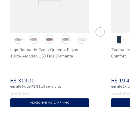
Jogo Roupa de Cama Queen 4 Peças
Toalha de
100% Algodão 150 Fios Diamante
Comfort
R$
319
,
00
R$
19
,
4
em até
x
de
sem juros
em até
x
d
6
R$
53
,
16
1
☆
☆
☆
☆
☆
☆
☆
☆
☆
ADICIONAR AO CARRINHO