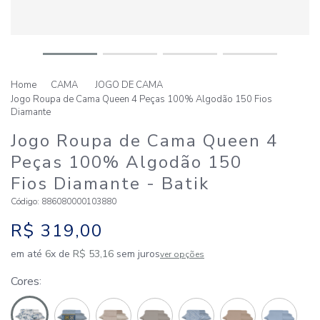
CAMA
JOGO DE CAMA
Jogo Roupa de Cama Queen 4 Peças 100% Algodão 150 Fios
Diamante
Jogo Roupa de Cama Queen 4
Peças 100% Algodão 150
Fios Diamante
- Batik
Código
:
886080000103880
R$
319
,
00
em até
6
x de
R$
53
,
16
sem juros
ver opções
Cores