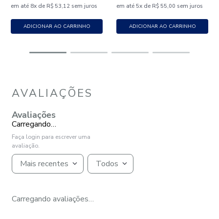
em até
x
de
sem juros
em até
x
de
sem juros
8
R$
53
,
12
5
R$
55
,
00
ADICIONAR AO CARRINHO
ADICIONAR AO CARRINHO
AVALIAÇÕES
Avaliações
Carregando…
Faça login para escrever uma
avaliação.
Mais recentes
Todos
Carregando avaliações…