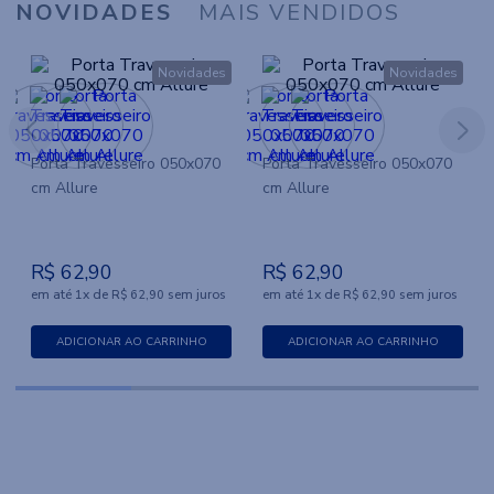
NOVIDADES
MAIS VENDIDOS
Novidades
Novidades
Porta Travesseiro 050x070
Porta Travesseiro 050x070
cm Allure
cm Allure
R$
62
,
90
R$
62
,
90
em até
x
de
sem juros
em até
x
de
sem juros
1
R$
62
,
90
1
R$
62
,
90
ADICIONAR AO CARRINHO
ADICIONAR AO CARRINHO