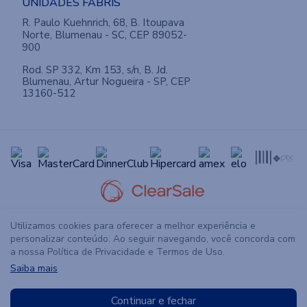
UNIDADES FABRIS
R. Paulo Kuehnrich, 68, B. Itoupava
Norte, Blumenau - SC, CEP 89052-
900
Rod. SP 332, Km 153, s/n, B. Jd.
Blumenau, Artur Nogueira - SP, CEP
13160-512
Utilizamos cookies para oferecer a melhor experiência e
personalizar conteúdo. Ao seguir navegando, você concorda com
a nossa Política de Privacidade e Termos de Uso.
Saiba mais
2026© Todos os direitos reservados. Teka Tecelagem
Kuehnrich S.A. CNPJ: 82.636.986/0001-55. R. Paulo
Continuar e fechar
Kuehnrich, 68, B, Blumenau - SC, CEP 89052-900