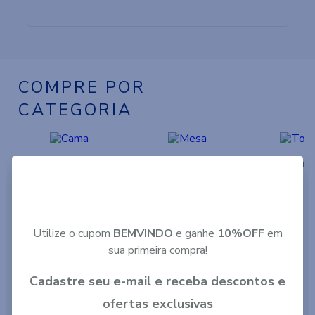
COMPRE POR
CATEGORIA
Cama
Mesa
Toalh
Utilize o cupom
BEMVINDO
e ganhe
10%OFF
em
sua primeira compra!
Cadastre seu e-mail e receba descontos e
ofertas exclusivas