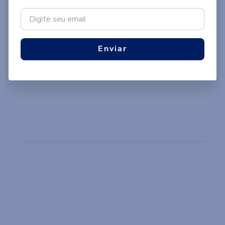
LINHA LAR
Produtos que vão envolver você nos
seus melhores momentos
Enviar
VER PRODUTOS
LINHA BANHO