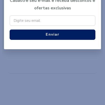
Cadastre seu e-mail e receba descontos e
ofertas exclusivas
LINHA LAR
Produtos que vão envolver você nos
seus melhores momentos
Enviar
VER PRODUTOS