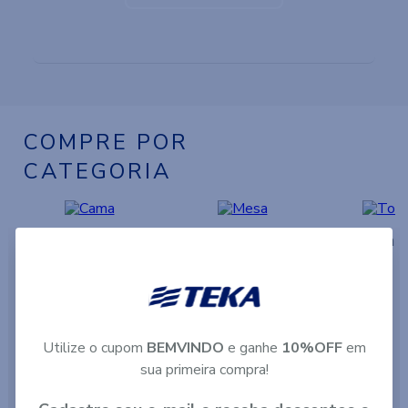
VER PRODUTOS
COMPRE POR
CATEGORIA
Cama
Mesa
Toalh
Utilize o cupom
BEMVINDO
e ganhe
10%OFF
em
sua primeira compra!