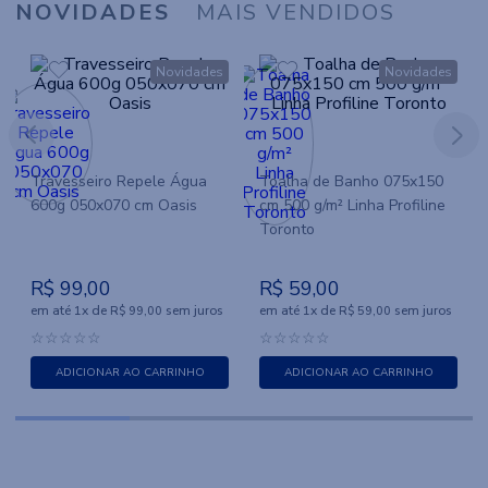
NOVIDADES
MAIS VENDIDOS
Novidades
Novidades
Travesseiro Repele Água
Toalha de Banho 075x150
600g 050x070 cm Oasis
cm 500 g/m² Linha Profiline
Toronto
R$
99
,
00
R$
59
,
00
em até
x
de
sem juros
em até
x
de
sem juros
1
R$
99
,
00
1
R$
59
,
00
☆
☆
☆
☆
☆
☆
☆
☆
☆
☆
ADICIONAR AO CARRINHO
ADICIONAR AO CARRINHO